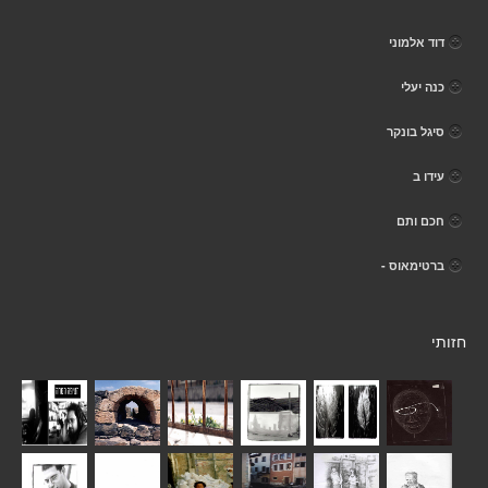
דוד אלמוני
כנה יעלי
סיגל בונקר
עידו ב
חכם ותם
ברטימאוס -
חזותי