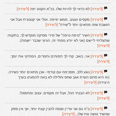
[ליצירה]
לא כדאי לך להיות שלו. בכ"א הקטע יפה
[ליצירה]
[ליצירה]
מקסים ועצוב. ממש יפיפה. אולי אני קטנונית אבל אני
חושבת שזה מתאים יותר ל"שירה"
[ליצירה]
[ליצירה]
השיר "טיפה טיפה" של מירי מסיקה מוקדש לך, בתקווה
שתצליחי ליישם (אני לא יודע ממתי זה, הגיוני שכבר יישמת).
[ליצירה]
[ליצירה]
אוי, כואב. קחי לך תפוחים ותמרים, המתיקי את יומך.
[ליצירה]
[ליצירה]
נוגע ללב. מסכימה עם קודמי- אכן מתאים יותר כשירה.
(וזו היא סתם הערת אגב שחס וחלילה לא באה להמעיט בערך
היצירה)
[ליצירה]
[ליצירה]
לא הבנתי הכל, אבל זה מקסים. עצוב ומתוסכל.
[ליצירה]
[ליצירה]
ב"ה גם אני עדיין מנסה להבין קצת יותר, אך אין ספק
שהשיר עושה את שלו..
[ליצירה]