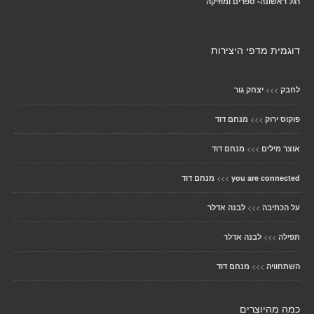
רגל ראשונה- ספרים ומוזיקה
דוגמית מדפי היצירות
>>>
לחבק
יצחק גור
>>>
פוקוס ירוק
מנחם דוד
>>>
אוצר מילים
מנחם דוד
>>>
you are connected
מנחם דוד
>>>
על הכתיבה
לבנה אדלר
>>>
תפילה
לבנה אדלר
>>>
השתחוויה
מנחם דוד
כמה מהיוצרים