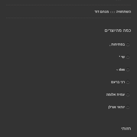
>>>
השתחוויה
מנחם דוד
כמה מהיוצרים
בפתיחות ,
שי *
das ~
רני ברעם
עמית אלומה
יוחאי אורלן
חזותי