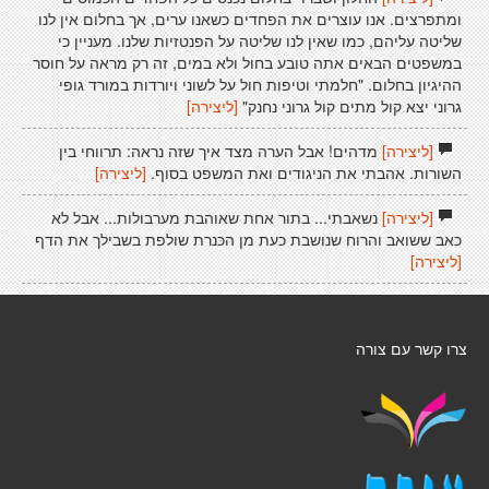
ומתפרצים. אנו עוצרים את הפחדים כשאנו ערים, אך בחלום אין לנו
שליטה עליהם, כמו שאין לנו שליטה על הפנטזיות שלנו. מעניין כי
במשפטים הבאים אתה טובע בחול ולא במים, זה רק מראה על חוסר
ההיגיון בחלום. "חלמתי וטיפות חול על לשוני ויורדות במורד גופי
גרוני יצא קול מתים קול גרוני נחנק"
[ליצירה]
[ליצירה]
מדהים! אבל הערה מצד איך שזה נראה: תרווחי בין
השורות. אהבתי את הניגודים ואת המשפט בסוף.
[ליצירה]
[ליצירה]
נשאבתי... בתור אחת שאוהבת מערבולות... אבל לא
כאב ששואב והרוח שנושבת כעת מן הכּנרת שולפת בשבילך את הדף
[ליצירה]
צרו קשר עם צורה