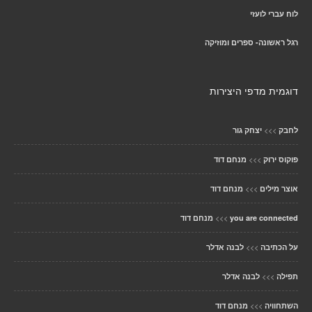
לוח עברי לועזי
רגל ראשונה- ספרים ומוזיקה
דוגמית מדפי היצירות
>>>
לחבק
יצחק גור
>>>
פוקוס ירוק
מנחם דוד
>>>
אוצר מילים
מנחם דוד
>>>
you are connected
מנחם דוד
>>>
על הכתיבה
לבנה אדלר
>>>
תפילה
לבנה אדלר
>>>
השתחוויה
מנחם דוד