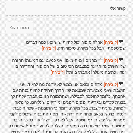
קשור אלי
תגובות עלי
[ליצירה]
אחלה סיפור יכול להיות שיש כאן כמה דברים
שפיספסתי, אבל בכל מקרה, סיפור חזק.
[ליצירה]
[ליצירה]
*** מהמם!! מ-ה-מ-ם!! אני כמעט עם דמעות! החזרה
של "השתנינו" הגיעה במצבים הכי טובים של הסיפור! והחדירה בו
עוד.. כתיבה מעולה! אהבתי ביותר!
[ליצירה]
[ליצירה]
מדהים וכואב אני ממש לא יודעת מה להגיד. אני
חושבת שאני מצטערת שמצאת שזו הדרך היחידה לחיות בנחת עם
אהבתך, כלומר להופכה לסבילה, ושהתמורה הזו באהבתך עלתה לך
בבנית סכרים ובגדיעת ענפים רעננים ומוריקים שעליהם, כך נראה
לפחות, נהנית לשבת. בכל מקרה, דומה כי התובנות - שכה היטבת
לנסח, ברגש, בכאב ובחדות חודרת - הן מסוג התובנות שיכולים לקבל
ממרחק של יבשות, זמן ושפה, אבל לא רק... יש לי עוד כל כך הרבה
מחשבות שמתרוצצות ככה במקביל. הצלחת להסעיר אותי! אצטט רק
בית משיר אחד, של לאה גולדברג (אמי הרוחנית): "אם תראני עכשיו