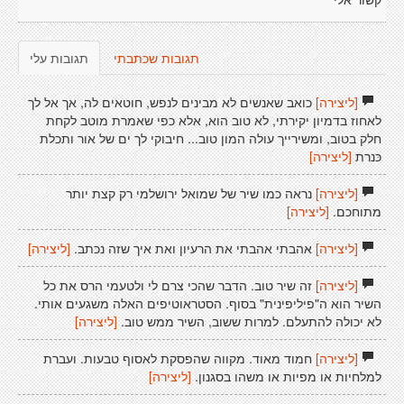
קשור אלי
תגובות שכתבתי
תגובות עלי
[ליצירה]
כואב שאנשים לא מבינים לנפש, חוטאים לה, אך אל לך
לאחוז בדמיון יקירתי, לא טוב הוא, אלא כפי שאמרת מוטב לקחת
חלק בטוב, ומשירייך עולה המון טוב... חיבוקי לך ים של אור ותכלת
כּנרת
[ליצירה]
[ליצירה]
נראה כמו שיר של שמואל ירושלמי רק קצת יותר
מתוחכם.
[ליצירה]
[ליצירה]
אהבתי אהבתי את הרעיון ואת איך שזה נכתב.
[ליצירה]
[ליצירה]
זה שיר טוב. הדבר שהכי צרם לי ולטעמי הרס את כל
השיר הוא ה"פיליפינית" בסוף. הסטראוטיפים האלה משגעים אותי.
לא יכולה להתעלם. למרות ששוב, השיר ממש טוב.
[ליצירה]
[ליצירה]
חמוד מאוד. מקווה שהפסקת לאסוף טבעות. ועברת
למלחיות או מפיות או משהו בסגנון.
[ליצירה]