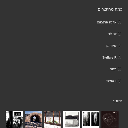
כמה מהיוצרים
אלנה ארנבורג
יוני לוי
שירה בן
Stellary R
תמר .
נ אמיתי
חזותי