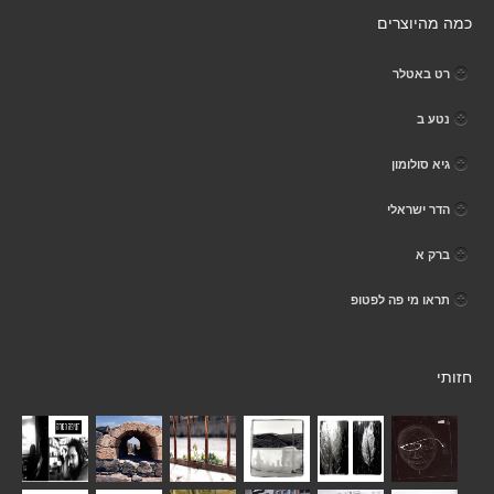
כמה מהיוצרים
רט באטלר
נטע ב
גיא סולומון
הדר ישראלי
ברק א
תראו מי פה לפטופ
חזותי