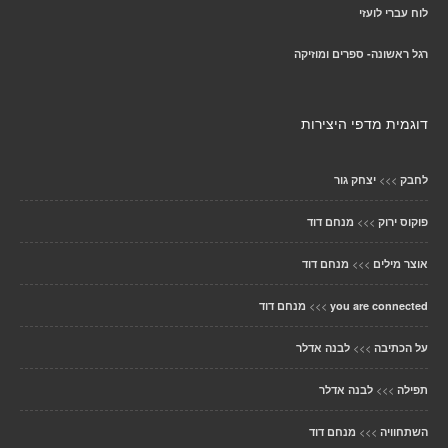
לוח עברי לועזי
רגל ראשונה- ספרים ומוזיקה
דוגמית מדפי היצירות
>>>
לחבק
יצחק גור
>>>
פוקוס ירוק
מנחם דוד
>>>
אוצר מילים
מנחם דוד
>>>
you are connected
מנחם דוד
>>>
על הכתיבה
לבנה אדלר
>>>
תפילה
לבנה אדלר
>>>
השתחוויה
מנחם דוד