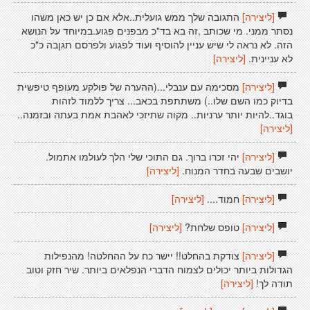
[ליצירה]
התגובה שלך ממש גועלית..אלא אם כן יש כאן משהו
נסתר ממני. מי שכותב ,זה בא בד"כ מבפנים פגוע.במיוחד על הנושא
הזה. לא נראה לי שיש עניין להוסיף ועוד לפגוע ולפרסם תגןבה כ"כ
לא עניינית.
[ליצירה]
[ליצירה]
מסכימה עם ענבלי...(ההערה של פולקע מעופף טיפשית
בדיוק כמו השם שלו..) משתתפת בכאב... צריך ללמוד לזהות
בוגד..להיות יותר ערניות.. מקוה שתיזכי לאהבת אמת בעתה ובזמנה..
[ליצירה]
[ליצירה]
יהי זכרו ברוך. גם התוכי שלי הלך לעולמו אתמול.
יושבים שבעה בחדר המנוח.
[ליצירה]
[ליצירה]
חמוד....
[ליצירה]
[ליצירה]
טופס שלחת?
[ליצירה]
[ליצירה]
צודקת בהחלט!! יישר כח על ההחלטה! מהנפילות
הגדולות ביותר יכולים לצמוח הדברי הנפלאים ביותר. שיר חזק וטוב
תודה לך!
[ליצירה]