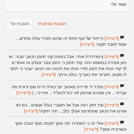
קשור אלי
תגובות שכתבתי
תגובות עלי
[ליצירה]
הייחוד של עוף החול זה שהוא תמיד עולה מחדש...
אסור לאבד תקוה.
[ליצירה]
[ליצירה]
צימררררת אותי..אבל באמת קחי תזמן הכאב יעבור..יש
כאן אמירה במשפט הזה..קחי תזמן כי הזמן עובר ונעלם אז אומרים
לך קחי אותו את הזמן תחיי אותו את ההווה ואז הכאב יעבור כי תתני
לו מקום..תוציאי את כאבייך..כולנו איתך.
[ליצירה]
[ליצירה]
מזכיר לי פרידה מאהוב יקר,כאילו היית שם וראית מה
עברתי... אין פצעים שהזמן לא יכול להגליד... תחייכי..:)
[ליצירה]
[ליצירה]
שיר חזק ויפה אבל אל תשברי בגלל אנשים , הם לא
שווים את הכאב שמתרוצץ אצלך בלב... תהי חזקה!
[ליצירה]
[ליצירה]
אולי זה כי האחרת יפה ממך חכמה ממך טובה ממך
וכשרונית ממך?
[ליצירה]