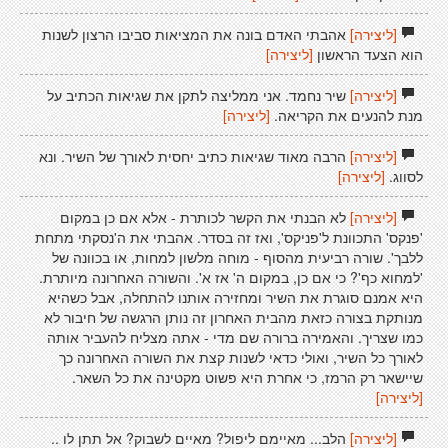
[ליצירה]
אהבתי האדם בונה את המציאות סביבו הרצון לשנות
הוא הצעד הראשון
[ליצירה]
[ליצירה]
שיר נחמד. אני ממליצה לתקן את שגיאות הכתיב על
מנת להנעים את הקריאה.
[ליצירה]
[ליצירה]
הרבה מאוד שגיאות כתיב יחסית לאורך של השיר. ונא
לסווג.
[ליצירה]
[ליצירה]
לא הבנתי את הקשר לכותרת - אלא אם כן במקום
'פנקס' התכוונת ל'פניקס', ואז זה בסדר. אהבתי את ה'נסקתי מתחת
ללבך'. שורה רביעית מהסוף - מוחה מלשון למחות, או בכוונה של
'למחוא כף'? כי אם כן, במקום ה' אז א'. והשורה האחרונה מיותרת.
היא אמנם סוגרת את השיר ומחזירה אותנו להתחלה, אבל כשהיא
מנותקת בצורה כזאת מהבית האחרון זה נותן הרגשה של חיבור לא
כמו שצריך. והאמירה ברורה שם מדי - אתה מצליח להעביר אותה
לאורך כל השיר, ואולי כדאי לשנות קצת את השורה האחרונה כך
שיישאר רק הרמז, כי אחרת היא פשוט מקטינה את כל השאר.
[ליצירה]
[ליצירה]
הלב... מאיימם ליפול? מאיים לשבוק? אל תתן לו ..