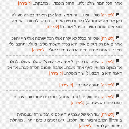
אחרי הכל המח שולט עליו... החזק מעמד.... מחבקת..
[ליצירה]
[ליצירה]
סול... וואו.... זה ממש יפה! אכן תיארת בצורה מעולה
כאן את מה שמתחולל בלב ובנפש האדם... בנפשי לפחות... אז מה..
מוציאים אותה מוועד הבית? אוהבת!
[ליצירה]
[ליצירה]
אולי זה בכלל לא יקרה אולי הכל ישתנה אולי חיי יהפכו
אחרים אם רק מגלים אולי היא בכלל תשכחי מליבי ואולי. יתחבב עלי
מצבי.. באמת אנחנו חיים הרבה במצבי אולי..
[ליצירה]
[ליצירה]
איפה הם פנייך ? איפה אני עצמי? שאלה שעולה לכולנו
אך משןם מה אין לאף אחד מענה.. אהבה אומנם חסרה כעת.. אך אל
דאגה היא בו תבוא! :) שיר מעולה..
[ליצירה]
[ליצירה]
תגובה אהבתי..
[ליצירה]
[ליצירה]
צחוווווקים!!! (נ.ב. את(ה) כותב(ת) יותר טוב בעברית!
(ועם פחות שגיעים...)
[ליצירה]
[ליצירה]
עוד ראי של עצמי עוד עולם מוגבל שורה עוצמתית
ביותר!!! הכאב והצער עוד יחלפו.. יגיעו זמנים טובים יותר... מאחלת
ומקווה רק לטוב..
[ליצירה]