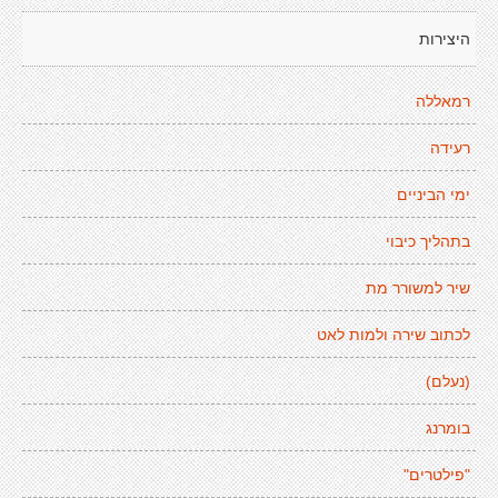
היצירות
רמאללה
רעידה
ימי הביניים
בתהליך כיבוי
שיר למשורר מת
לכתוב שירה ולמות לאט
(נעלם)
בומרנג
"פילטרים"