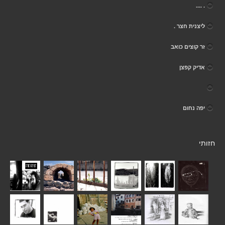
. ....
ליצנית חצר .
זר קוצים כואב
אדיק קפצן
יפה נחום
חזותי