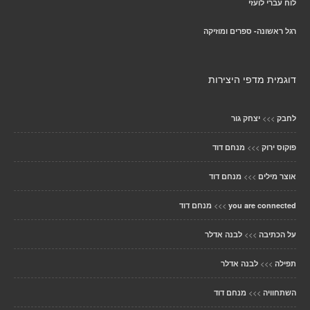
לוח עברי לועזי
רגל ראשונה- ספרים ומוזיקה
דוגמית מדפי היצירות
>>>
לחבק
יצחק גור
>>>
פוקוס ירוק
מנחם דוד
>>>
אוצר מילים
מנחם דוד
>>>
you are connected
מנחם דוד
>>>
על הכתיבה
לבנה אדלר
>>>
תפילה
לבנה אדלר
>>>
השתחוויה
מנחם דוד