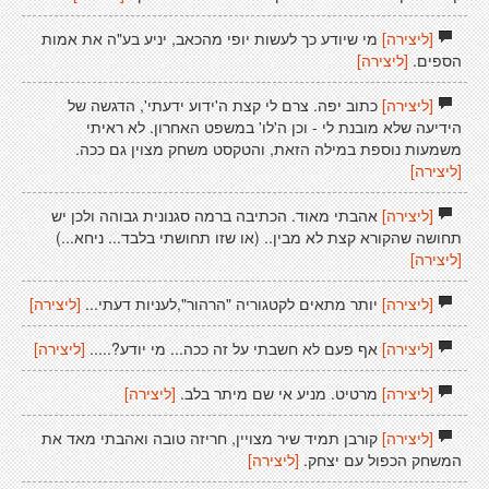
[ליצירה]
מי שיודע כך לעשות יופי מהכאב, יניע בע"ה את אמות
הספים.
[ליצירה]
[ליצירה]
כתוב יפה. צרם לי קצת ה'ידוע ידעתי', הדגשה של
הידיעה שלא מובנת לי - וכן ה'לו' במשפט האחרון. לא ראיתי
משמעות נוספת במילה הזאת, והטקסט משחק מצוין גם ככה.
[ליצירה]
[ליצירה]
אהבתי מאוד. הכתיבה ברמה סגנונית גבוהה ולכן יש
תחושה שהקורא קצת לא מבין.. (או שזו תחושתי בלבד... ניחא...)
[ליצירה]
[ליצירה]
יותר מתאים לקטגוריה "הרהור",לעניות דעתי...
[ליצירה]
[ליצירה]
אף פעם לא חשבתי על זה ככה... מי יודע?.....
[ליצירה]
[ליצירה]
מרטיט. מניע אי שם מיתר בלב.
[ליצירה]
[ליצירה]
קורבן תמיד שיר מצויין, חריזה טובה ואהבתי מאד את
המשחק הכפול עם יצחק.
[ליצירה]