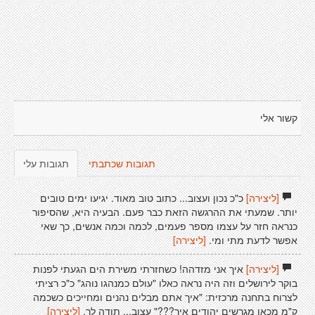
קשור אלי
תגובות שכתבתי
תגובות עלי
[ליצירה]
כ"כ נכון ועצוב... כתוב טוב מאוד. יגיעו ימים טובים
יותר. שמעתי את ההרגשה הזאת כבר פעם. הבעיה היא, שהסיפור
כנראה חזר על עצמו מספר פעמים, לכמה וכמה אנשים, כך שאי
אפשר לדעת מתי ומי.
[ליצירה]
[ליצירה]
איך אני מזדהה! כשחזרתי משירת הים הגעתי לפנות
בוקר לירושלים וזה היה נראה כאלו "עולם כמנהגו נוהג" כ"כ רציתי
לצרוח בתחנה מרכזית: "איך אתם מבלים נהנים ומחייכים כשכמה
ק"מ מכאן מגרשים יהודים איך???" עצוב... תודה לך.
[ליצירה]