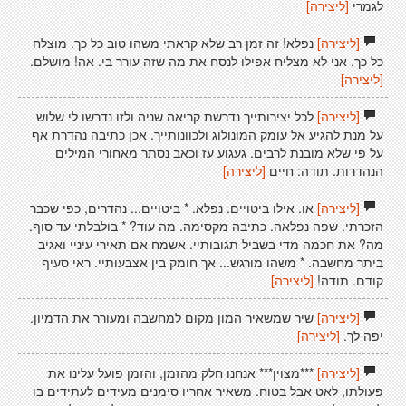
לגמרי
[ליצירה]
[ליצירה]
נפלא! זה זמן רב שלא קראתי משהו טוב כל כך. מוצלח
כל כך. אני לא מצליח אפילו לנסח את מה שזה עורר בי. אה! מושלם.
[ליצירה]
[ליצירה]
לכל יצירותייך נדרשת קריאה שניה ולזו נדרשו לי שלוש
על מנת להגיע אל עומק המונולוג ולכוונותייך. אכן כתיבה נהדרת אף
על פי שלא מובנת לרבים. געגוע עז וכאב נסתר מאחורי המילים
הנהדרות. תודה: חיים
[ליצירה]
[ליצירה]
או. אילו ביטויים. נפלא. * ביטויים... נהדרים, כפי שכבר
הזכרתי. שפה נפלאה. כתיבה מקסימה. מה עוד? * בולבלתי עד סוף.
מה? את חכמה מדי בשביל תגובותיי. אשמח אם תאירי עיניי ואגיב
ביתר מחשבה. * משהו מורגש... אך חומק בין אצבעותיי. ראי סעיף
קודם. תודה!
[ליצירה]
[ליצירה]
שיר שמשאיר המון מקום למחשבה ומעורר את הדמיון.
יפה לך.
[ליצירה]
[ליצירה]
***מצוין*** אנחנו חלק מהזמן, והזמן פועל עלינו את
פעולתו, לאט אבל בטוח. משאיר אחריו סימנים מעידים לעתידים בו