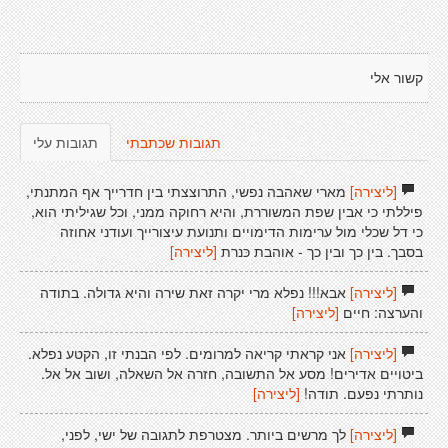
קשור אלי
תגובות שכתבתי
תגובות עלי
[ליצירה]
מארי שאהבה נפשי, התרוצצתי בין חדרייך אף המתנתי,
פיללתי כי אבין שפת המשוררת, והיא רחוקה ממני, וכל שגיליתי הוא,
כי דל שכלי מול ערימות הדימויים ותנועת עיצורייך ועודני אחוזה
בסבך. בין כך ובין כך - אוהבת כּנרת
[ליצירה]
[ליצירה]
אבא!!! נפלא מרי יקרה זאת שירה והיא גדולה. בתודה
והערצה: חיים
[ליצירה]
[ליצירה]
אני קראתי קריאה למרומים. לפי הבנתי זו, הקטע נפלא.
ביטויים אדירים! מסע אל התשובה, חזרה אל השאלה, ושוב אל אל.
נותרתי נפעם. תודה!
[ליצירה]
[ליצירה]
לך מרשים ביותר. מצטרפת לתגובה של ישי, לפני,