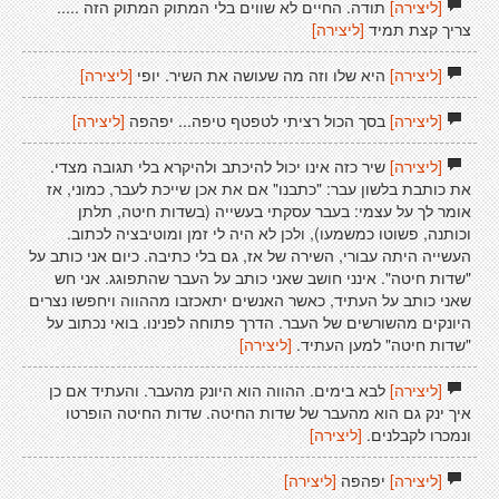
[ליצירה]
תודה. החיים לא שווים בלי המתוק המתוק הזה .....
צריך קצת תמיד
[ליצירה]
[ליצירה]
היא שלו וזה מה שעושה את השיר. יופי
[ליצירה]
[ליצירה]
בסך הכול רציתי לטפטף טיפה... יפהפה
[ליצירה]
[ליצירה]
שיר כזה אינו יכול להיכתב ולהיקרא בלי תגובה מצדי.
את כותבת בלשון עבר: "כתבנו" אם את אכן שייכת לעבר, כמוני, אז
אומר לך על עצמי: בעבר עסקתי בעשייה (בשדות חיטה, תלתן
וכותנה, פשוטו כמשמעו), ולכן לא היה לי זמן ומוטיבציה לכתוב.
העשייה היתה עבורי, השירה של אז, גם בלי כתיבה. כיום אני כותב על
"שדות חיטה". אינני חושב שאני כותב על העבר שהתפוגג. אני חש
שאני כותב על העתיד, כאשר האנשים יתאכזבו מההווה ויחפשו נצרים
היונקים מהשורשים של העבר. הדרך פתוחה לפנינו. בואי נכתוב על
"שדות חיטה" למען העתיד.
[ליצירה]
[ליצירה]
לבא בימים. ההווה הוא היונק מהעבר. והעתיד אם כן
איך ינק גם הוא מהעבר של שדות החיטה. שדות החיטה הופרטו
ונמכרו לקבלנים.
[ליצירה]
[ליצירה]
יפהפה
[ליצירה]