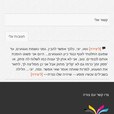
קשור אלי
תגובות עלי
[ליצירה]
וואו, יוני, כלכך אפשר להבין. גמני נושמת געגועים, עד
שפעם החלטתי לעוף כנגד כיון הגעגועים... היום אני פשוט הופכת
אותם לכנפיים. טוב, אני לא אתן לך עצות כמו לשלוח לה פתק, או
'פסק זמן' כרמז גם לא 'קליק' מתוק אבל אני כן ממליצה לך, לתאר
את הגעגוע, למרות שאתה אומר שאי אפשר. נסה, יוני... הלילה
בשבילים עכשיו פוסע--- שיהיה שלֵו כּנרת~~
[ליצירה]
צרו קשר עם צורה