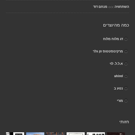
>>>
השתחוויה
מנחם דוד
כמה מהיוצרים
דג מלוח מלוח
מרקינוסטטוס זון גלר
א.ל.ל. לוי
shirel
נטע ב
מורי
חזותי