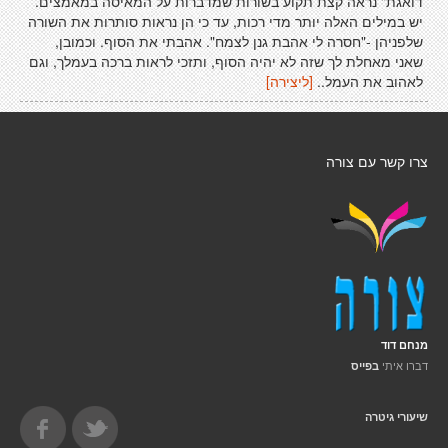
דואגת" נראה קצת תקוע בשורות שמדברות על המאיסה במאמצים.
יש במילים האלה יותר מדי רכות, עד כי הן נראות סותרות את השורה
שלפניהן -"חסרה לי אהבת גנן לצמח". אהבתי את הסוף. וכמובן,
שאני מאחלת לך שזה לא יהיה הסוף, ותזכי לראות ברכה בעמלך, וגם
לאהוב את העמל..
[ליצירה]
צרו קשר עם צורה
מנחם דוד
דברו איתי
בפייס
שיעורי גיטרה