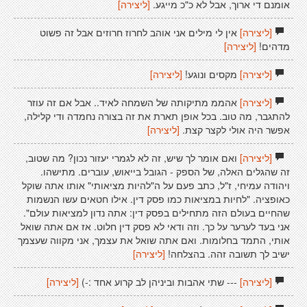
אומנם די ארוך, אבל לא כ"כ מייגע.
[ליצירה]
[ליצירה]
אין לי מילים אני אוהב לחרוז חרוזים אבל זה פשוט
מדהים!
[ליצירה]
[ליצירה]
מקסים ונוגע!
[ליצירה]
[ליצירה]
אהממ מתיקותה של השמחה לאיד.. אבל אם זה עוזר
להתגבר, מה טוב. בכל אופן תארת את זה בצורה נחמדה ודי קלילה,
אפשר היה אולי לקצר קצת.
[ליצירה]
[ליצירה]
ואם אומר לך שיש, זה לא לגמרי יעזור נכון? מה שטוב,
זה שהגלים האלה, של הספק - הגובל בייאוש, עוברים. מתישהו.
ויהודה עמיחי, ז"ל, כתב פעם על ה"להיות מציאותי" אותו אתה שוקל
כאופציה. "לחיות במציאות כמו פסק דין. אילו חטאים עשו הנשמות
שהחיים בעולם הזה מתחילים בפסק דין: אתה נדון למציאות עולם".
אני בעד לערער על כך. וזה ודאי לא פסק דין חלוט. אז אם אתה שואל
אותי, התמד בחלומות. ואם אתה שואל את עצמך, אני מקווה שעצמך
ישיב לך תשובה זהה. בהצלחה!
[ליצירה]
[ליצירה]
--- שתי אהבות וביניהן לב קרוע אחד :-)
[ליצירה]