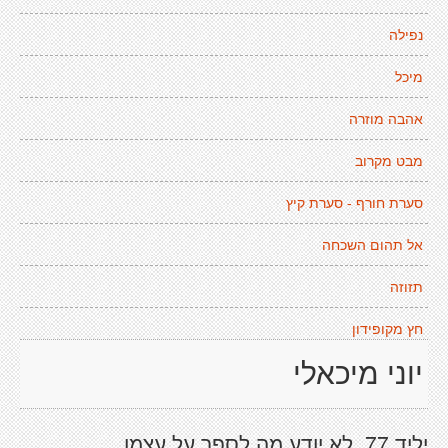
נפילה
מיכל
אהבה מוזרה
מבט מקרוב
סערת חורף - סערת קיץ
אל תהום השכחה
תזוזה
חץ מקופידון
יוני מיכאלי
יליד 77. לא יודע מה לספר על עצמו.