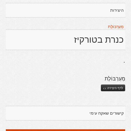
היצירות
מְעַרְבּוֹלֶת
כנרת בטורקיז
.
מְעַרְבּוֹלֶת
לדף היצירה >>
קישורים שאקח עימי