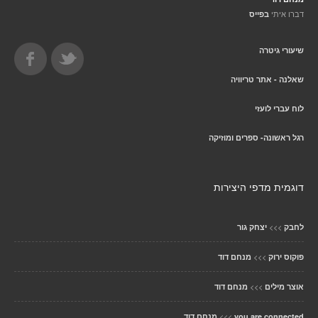
דברו איתי
בפייס
שיעורי גיטרה
שאלנה - אתר טריוויה
לוח עברי לועזי
רגל ראשונה- ספרים ומוזיקה
דוגמית מדפי היצירות
>>>
לחבק
יצחק גור
>>>
פוקוס ירוק
מנחם דוד
>>>
אוצר מילים
מנחם דוד
>>>
you are connected
מנחם דוד