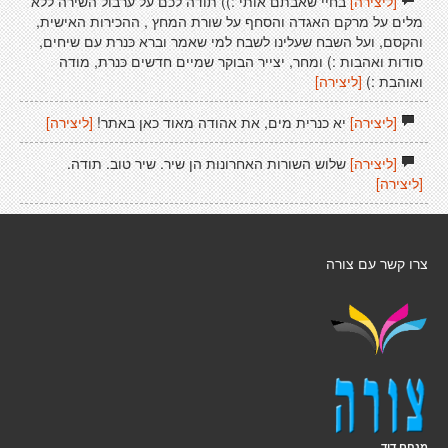
[ליצירה]
בחיי שאבתם אותי :)) תודה לכם על ערבול השירה ללא
מלים על מרקם האגדה והסחף על שורת המחץ , ההכירות האישית,
והקסם, ועל השבח שעלינו לשבח למי שאמר וברא כּנרת עם שיחים,
סודות ואהבות :) ומחר, יצייר הבוקר שמיים חדשים כּנרת, מודה
ואוהבת :)
[ליצירה]
[ליצירה]
יא כנרית מים, את אהודה מאוד כאן באתר!
[ליצירה]
[ליצירה]
שלוש השורות האחרונות הן שיר. שיר טוב. תודה.
[ליצירה]
צרו קשר עם צורה
מנחם דוד