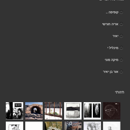
קופיפה ..
אריה חורשי
יאיר
מיכליל י
מיקה מוני
אור בן יאיר
חזותי