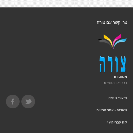
צרו קשר עם צורה
מנחם דוד
דברו איתי
בפייס
שיעורי גיטרה
שאלנה - אתר טריוויה
לוח עברי לועזי