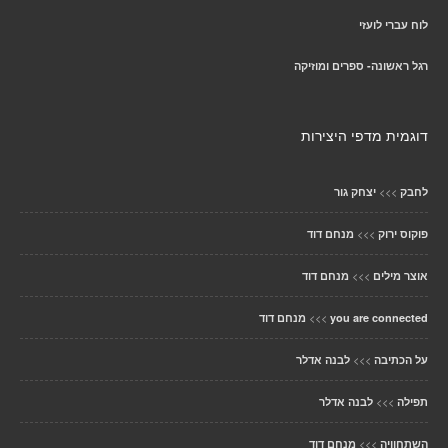
לוח עברי לועזי
רגל ראשונה- ספרים ומוזיקה
דוגמית מדפי היצירות
>>>
לחבק
יצחק גור
>>>
פוקוס ירוק
מנחם דוד
>>>
אוצר מילים
מנחם דוד
>>>
you are connected
מנחם דוד
>>>
על הכתיבה
לבנה אדלר
>>>
תפילה
לבנה אדלר
>>>
השתחוויה
מנחם דוד