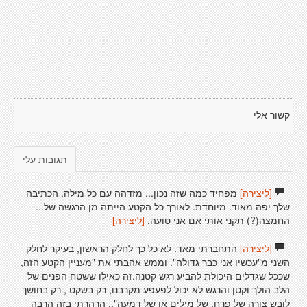
קשור אלי
תגובות עלי
[ליצירה]
מפחיד כמה שזה נכון... מזדהה עם כל מילה. הכתיבה
שלך יפה מאוד. מיוחדת. לאורך כל הקטע הייתה מן הרגשה של...
החמצה(?) תקני אותי אם אני טועה.
[ליצירה]
[ליצירה]
התחברתי מאד. לא כל כך לחלק הראשון, בעיקר לחלק
השני מ"עכשיו אני כבר גדולה". וממש אהבתי את "מעניין הקטע הזה,
שככל שגדלים היכולת להביע רגש קטנה.זה כאילו ששטח הפנים של
הלב הולך וקטן והרגש לא יכול לפעפע מקרבנו, רק בשקט , רק בחושך
לובש צורה של פרח, של מילים או של דמעה".. הרהרתי בזה הרבה