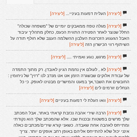
[ליצירה]
העלית דמעות בעיניי...
[ליצירה]
[ליצירה]
מגלה טפח ממאבקים יומיים של "משפחה שכולה"
החלל שנוצר לאחר הפטירה התווית הכעס, כחלק מתהליך עיבוד
האבל הגעגוע הזכרונות העלבון ההשלמה העצב שלא חולף תודה על
השיתוף רווי הכישרון הזה
[ליצירה]
[ליצירה]
מרגש, נוגע ואמיתי ....
[ליצירה]
[ליצירה]
לא , לעולם אין נחמת הגיון לאובדן. רק מתוך התמדה
של עבודת אלוקים שבשגרה הזמן אט אט מנדב לנו "רזין" של ניחומין :
החובשים את השבר,אך במעט והמישרים מבטינו לאופק. כי כל
הנחלים זורמים לים
[ליצירה]
[ליצירה]
וואו העלת לי דמעות בעיניים
[ליצירה]
[ליצירה]
הרבה שירי אהבה נכזבת קראתי באתר, אבל המכתב
שלך מרשים בפשטות ובכנות שבו. אלא שהמכתב שלך הוא נקודתי
ומתייחס לאהבה אחת שאבדה. כשאני קורא שירים/מכתבים כאלה
אינני יכול שלא להתייחס אליהם באופן רחב אופקים יותר. צריך