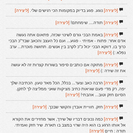
[ליצירה]
נוגע. פגע בדיוק במקומות הכי רגישים שלי.
[ליצירה]
[ליצירה]
תודה.... שימחתם!
[ליצירה]
[ליצירה]
באמת הבכי גורם לשינוי שכזה, פתאום אתה נעשה
אדם אחר: פתוח - אמיתי - פגוע... ועם כל העצב והכאב שבד"כ הבכי
כרוך בו, דווקא הבכי יכול כ"כ לקרב בין אנשים. תחושה מוכרת... ערב
נפלא :)
[ליצירה]
[ליצירה]
מתוקה אם כותבים סיפור בשורות קצרות זה לא עושה
את זה שירה :)
[ליצירה]
[ליצירה]
הרבה כאב וצער... בכלל, הכל מאד טעון. הכתיבה שלך
יפה, רק מדי פעם שגיאות כתיב מציקות שאני ממליצה לך לתקן.
הסיום חזק וטוב... אהבתי!
[ליצירה]
[ליצירה]
חזק. חוויית אובדן והקושי שבכך.
[ליצירה]
[ליצירה]
כמה נכונים דבריו של שירך, אשר מחזירים את הקורא
אל אותו הרגע בו הוא היה שרוי במצב בו תארת. שיר חזק ואמיתי.
תודה : חיים
[ליצירה]