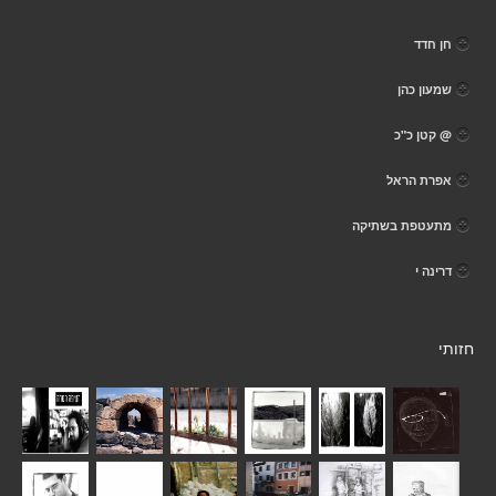
חן חדד
שמעון כהן
@ קטן כ"כ
אפרת הראל
מתעטפת בשתיקה
דרינה י
חזותי