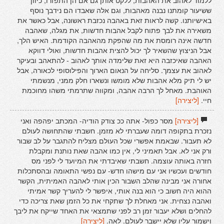
ללמוד לאהוב את האהבות, ללקט אותן גם אם הן התפזרו, כיוון
ששיעור קומתנו נבנה מאהבות, וגם אלה שאבדו הם נידבך נוסף
באישיותנו. קשה לראות זאת באהבה נכזבת ראשונה, אבל כאשר את
משאירה את לבך פתוח לקבל אהבות חדשות, את מגלה, שאהבה
חדשה אינה רומסת את מה שהפקת מהאהבה הקודמת. האיש הלך,
אבל הניצוץ שהשאיר לך יכול להצית אהבות חדשות, ואולי דווקא
האהבה שאיכזבה היא זאת שלימדה אותך לאהוב - להתאהב ובעיקר
לאהוב את עצמך. סליחה על הנאום הארוך והפילוסופי לכאורה, אבל
יש לי תיק מלא אהבות שלא מומשו ונשארו חלק ממני, מנשמתי
האוהבת. מאחל לך הרבה אהבה, ומקווה שתרמתי משהו מחוכמת
חיי.
[ליצירה]
[ליצירה]
מסר כפול- אתה ככ צודק הודיה- המכתב יפהפה ואני
נזכרת בתקופה דומה שעברתי לא מזמן. חשבתי שהתחושה לעולם
לא תעבור. שבאמת אפשרי שכל העולם מצליח להתגבר על לב שבור
ורק אני לא. אבל תאמיני לי, אין כמו אהבה שאת נותנת ומקבלת
חזרה באותה עוצמה. חשבתי שאיבדתי את המיועד לי לפני מס
חודשים ועכשיו אני עם מישהו חדש- עם נפשי התאומה ובהסתכלות
אחורה אני מבינה שהלב השבור הכין אותי לאהבה האמיתית, הקשר
ההוא היה חשוב כי הוא בנה אותי, איפשר לי להעריך קשר אמיתי
ואהבה נצחית. אני מאחלת לך שתקחי את כל הזמן שאת צריכה כדי
להחלים ושלא יעבור זמן רב לפני שתמצאי את האחד שייקח את ליבך
וישמור עליו שלא יישבר לעולם. לאה.
[ליצירה]