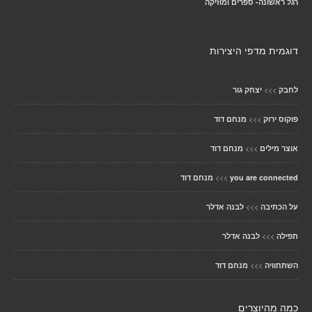
רגל ראשונה- ספרים ומוזיקה
דוגמית מדפי היצירות
>>>
לחבק
יצחק גור
>>>
פוקוס ירוק
מנחם דוד
>>>
אוצר מילים
מנחם דוד
>>>
you are connected
מנחם דוד
>>>
על הכתיבה
לבנה אדלר
>>>
תפילה
לבנה אדלר
>>>
השתחוויה
מנחם דוד
כמה מהיוצרים