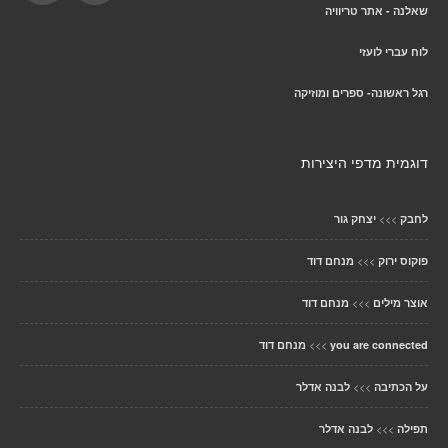
שאלנה - אתר טריוויה
לוח עברי לועזי
רגל ראשונה- ספרים ומוזיקה
דוגמית מדפי היצירות
>>>
לחבק
יצחק גור
>>>
פוקוס ירוק
מנחם דוד
>>>
אוצר מילים
מנחם דוד
>>>
you are connected
מנחם דוד
>>>
על הכתיבה
לבנה אדלר
>>>
תפילה
לבנה אדלר