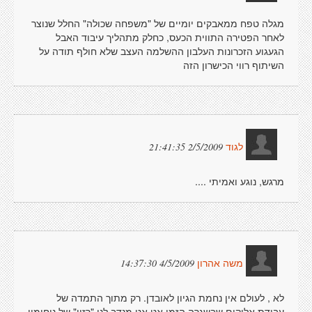
מגלה טפח ממאבקים יומיים של "משפחה שכולה" החלל שנוצר
לאחר הפטירה התווית הכעס, כחלק מתהליך עיבוד האבל
הגעגוע הזכרונות העלבון ההשלמה העצב שלא חולף תודה על
השיתוף רווי הכישרון הזה
2/5/2009 21:41:35
לגוד
מרגש, נוגע ואמיתי ....
4/5/2009 14:37:30
משה אהרון
לא , לעולם אין נחמת הגיון לאובדן. רק מתוך התמדה של
עבודת אלוקים שבשגרה הזמן אט אט מנדב לנו "רזין" של ניחומין