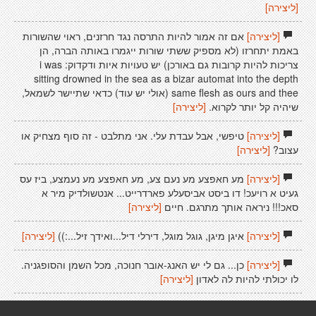
[ליצירה]
[ליצירה]
אם זה אמור להיות התרסה נגד חרזנים, ראוי שהשורות
באמת יתחרזו (לא מספיק ששתי שורות ייגמרו באותה הברה, הן
צריכות להיות קרובות גם באורכן) יש טעויות איות ודקדוק: i was
sitting drowned in the sea as a bizar automat into the depth
same flesh as ours and thee (אולי יש עוד) כדאי שתיישר לשמאל,
שיהיה קל יותר לקרוא.
[ליצירה]
[ליצירה]
טיפשי, אבל עבדת עלי. אני מתלבט - זה סוף מצחיק או
עצוב?
[ליצירה]
[ליצירה]
מע חאפצע מע נעם צע, מע חאפצע מע נעמצע, ביז עס
געיט א רויעכ! דו ביסט אביסעלע פארדרייט... אנטשולדיק מיר א
סאכ!!! ניראה אותך מתרגם. חיים
[ליצירה]
[ליצירה]
איגן מיגן, גוגל מוגל, דירלי דיל...ואידך זיל...:))
[ליצירה]
[ליצירה]
כן... גם לי יש האנג-אובר חנוכה, מכל השמן והסופגניה.
לו יכולתי להיות לה לאדון
[ליצירה]