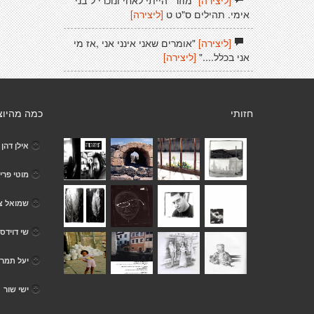
[ליצירה]
*מוזר* הייתי לאחי ונוכרי ל*בני*
אימי. תהילים ס"ט ט
[ליצירה]
[ליצירה]
"אומרים שאני אינני אני ,אז מי
אני בכלל...."
[ליצירה]
חזותי
כמה מהיוצ
אילן דהן
מוטי פרי
שמואל צפ
שי דוידס
יעל תמר
ישי שור