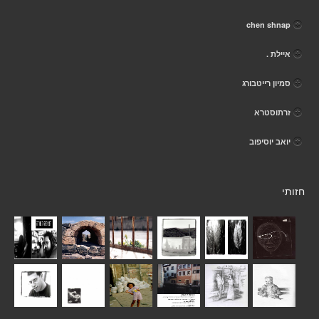
chen shnap
איילת .
סמיון רייטבורג
זרתוסטרא
יואב יוסיפוב
חזותי