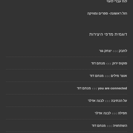
לוח עברי לועזי
רגל ראשונה- ספרים ומוזיקה
דוגמית מדפי היצירות
>>>
לחבק
יצחק גור
>>>
פוקוס ירוק
מנחם דוד
>>>
אוצר מילים
מנחם דוד
>>>
you are connected
מנחם דוד
>>>
על הכתיבה
לבנה אדלר
>>>
תפילה
לבנה אדלר
>>>
השתחוויה
מנחם דוד