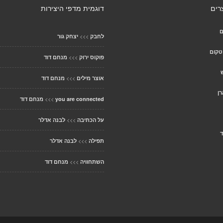
רים
דוגמית מדפי היצירות
ם
>>>
לחבק
יצחק גור
טקום
>>>
פוקוס ירוק
מנחם דוד
>>>
אוצר מילים
מנחם דוד
רן
>>>
you are connected
מנחם דוד
>>>
על הכתיבה
לבנה אדלר
ד
>>>
תפילה
לבנה אדלר
>>>
השתחוויה
מנחם דוד