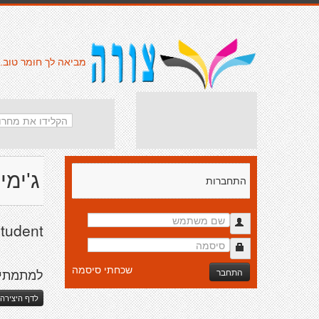
מביאה לך חומר טוב.
ג'ימי 
התחברות
student
שכחתי סיסמה
התחבר
למתמתיק
לדף היצירה 