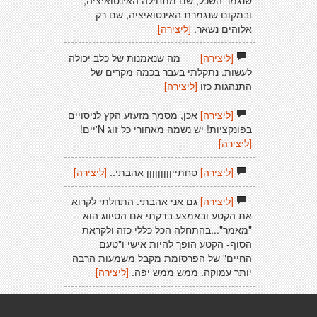
שנגמר השכל, שם מתחילה האינטואיציה,
ובמקום שנגמרת האינטואיציה, שם רק
אלוהים נשאר.
[ליצירה]
[ליצירה]
---- מה שנאמנות של כלב יכולה
לעשות. נתקלתי בעבר בכמה מקרים של
התנהגות כזו
[ליצירה]
[ליצירה]
אכן, מסמך מזעזע הקץ לניסויים
בפונקציות! יש נשמה מאחורי כל זוג N'יים!
[ליצירה]
[ליצירה]
סחתייןןןןןןןןן אהבתי..
[ליצירה]
[ליצירה]
גם אני אהבתי. התחלתי לקרוא
את הקטע ובאמצע בדקתי אם הסיווג הוא
"מאמר"...בהתחלה הכל כללי כזה ולקראת
הסוף- הקטע הופך להיות אישי ו"טעם
החיים" של הפרסומת מקבל משמעות הרבה
יותר עמוקה. ממש ממש יפה.
[ליצירה]