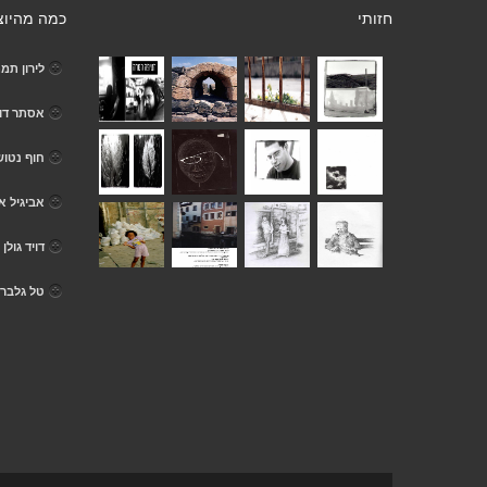
חזותי
כמה מהיוצ
לירון תמ
אסתר דו
חוף נטוש
אביגיל א
דויד גולן
טל גלבר