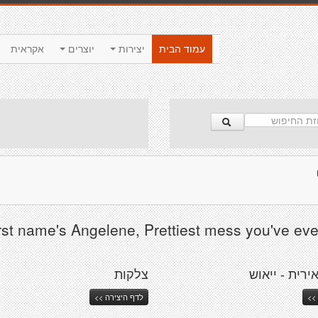
עמוד הבית
יצירות
יוצרים
אקראית
rst name's Angelene, Prettiest mess you've eve
ירית - ייאוש
צלקות
>>
לדף היצירה >>