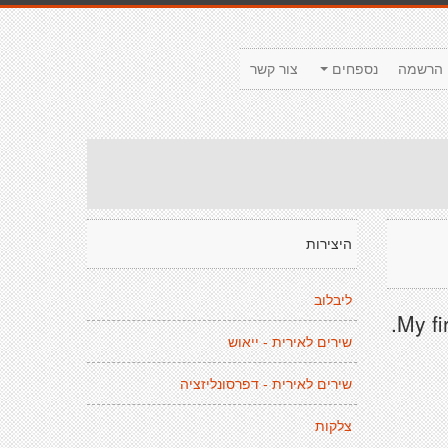
הרשמה
נספחים
צור קשר
היצירות
ליבלוב
My fi
שירים לאירית - ייאוש
שירים לאירית - דפרסונליזציה
צלקות