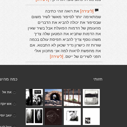
[ליצירה]
את רואה זוהי כתיבה
שמתאימה יותר לסיפור מאשר לשיר משום
שבסיפור את יכולה להביא את הדברים
מהעומק של הדמות הפועלת אבל בשיר שאין
את הדמות שתביא את המטען שלה צריך
משהו נוסף צריך להביא תפיסת עולם בכמה
שורות זה כישרון נדיר שכאן לא התבטא. אם
את מחפשת לראות למה אני מתכוון אולי
תפני לשירים של ייטס.
[ליצירה]
חזותי
כמה מהיוצ
את אל
אש יוקד
יואב יוסי
אייל להב