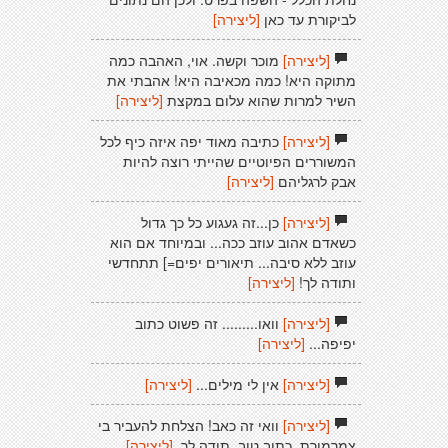
לביקורת עד כאן
[ליצירה]
[ליצירה]
מוכר וקשה. אוי, האהבה כמה
מתוקה היא! כמה מכאיבה היא! אהבתי את
השיר למרות שהוא עלום במקצת
[ליצירה]
[ליצירה]
כתיבה מאוד יפה איזה כיף לכל
המשוררים הפיוטיים שהייתי רוצה להיות
אבק לרגליהם
[ליצירה]
[ליצירה]
כן...זה געגוע כל כך גדול
כשאדם אהוב עוזב ככה... ובמיוחד אם הוא
עוזב ללא סיבה... תיאורים יפים=] תתחדשי
ותודה לך!
[ליצירה]
[ליצירה]
וואו......... זה פשוט כתוב
יפיפה...
[ליצירה]
[ליצירה]
אין לי מילים...
[ליצירה]
[ליצירה]
וואי זה כאב! הצלחת להעביר בי
צמרמורת. כתוב טוב. תודה לך.
[ליצירה]