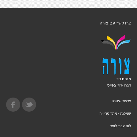
צרו קשר עם צורה
מנחם דוד
דברו איתי
בפייס
שיעורי גיטרה
שאלנה - אתר טריוויה
לוח עברי לועזי