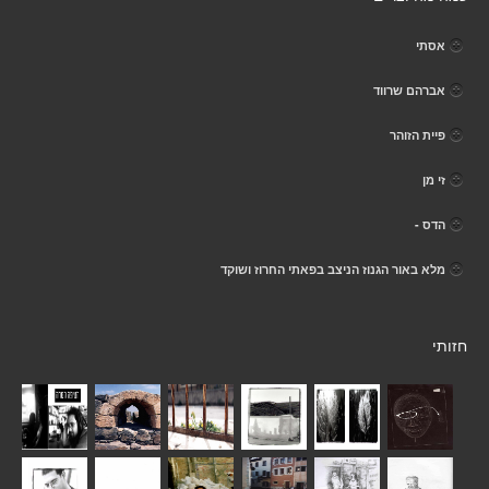
אסתי
אברהם שרווד
פיית הזוהר
זי מן
הדס -
מלא באור הגנוז הניצב בפאתי החרוז ושוקד
חזותי