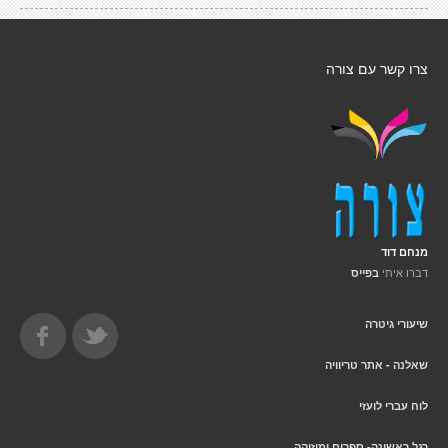
צרו קשר עם צורה
מנחם דוד
דברו איתי
בפייס
שיעורי גיטרה
שאלנה - אתר טריוויה
לוח עברי לועזי
רגל ראשונה- ספרים ומוזיקה