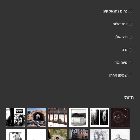
נחום נתנאל קינן
יונת שלום
רועי גולן
נדב
נועה מריון
שמעון אהרון
חזותי