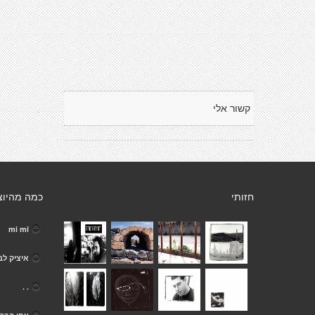
קשור אלי
חזותי
כמה מהיוצ
mi mi
איציק לב
. .