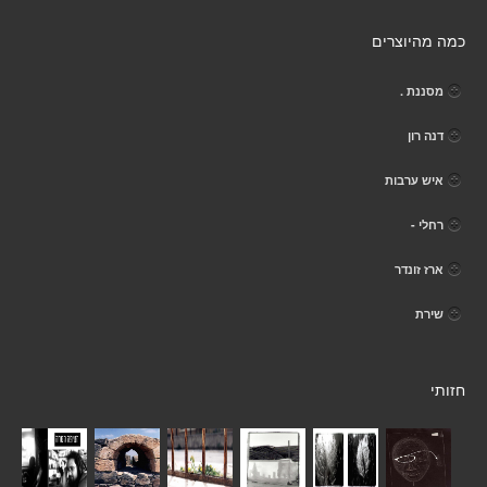
כמה מהיוצרים
מסננת .
דנה רון
איש ערבות
רחלי -
ארז זונדר
שירת
חזותי