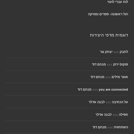
לוח עברי לועזי
רגל ראשונה- ספרים ומוזיקה
דוגמית מדפי היצירות
>>>
לחבק
יצחק גור
>>>
פוקוס ירוק
מנחם דוד
>>>
אוצר מילים
מנחם דוד
>>>
you are connected
מנחם דוד
>>>
על הכתיבה
לבנה אדלר
>>>
תפילה
לבנה אדלר
>>>
השתחוויה
מנחם דוד