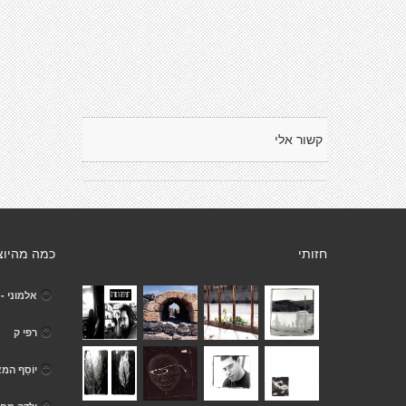
קשור אלי
חזותי
כמה מהיוצ
אלמוני -
רפי ק
יוֹסֵף המ