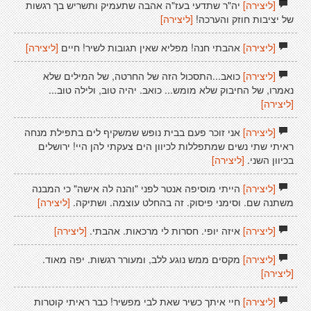
[ליצירה]
יה"ר שתדעי בעז"ה אהבה שתעמיק ותשריש בך רגשות
של יציבות חוזק והערכה!
[ליצירה]
[ליצירה]
אהבתי חנה! מפליא שאין תגובות לשיר! חיים
[ליצירה]
[ליצירה]
כואב...התסכול הזה של החרטה, של המילים שלא
נאמרו, של החיבוק שלא מומש... כואב. יהיה טוב, ולילה טוב...
[ליצירה]
[ליצירה]
אני זוכר פעם בבית נופש שמשקיף לים בתפילת מנחה
ראיתי שתי נשים שמתפללות לכיוון הים צעקתי להן היי! ירושלים
בכיוון השני.
[ליצירה]
[ליצירה]
הייתי מוסיפה אנטר לפני "והנה לה אישה" כי המבנה
משתנה שם. וסימני פיסוק. זה בהחלט עוצמה. ושתיקה.
[ליצירה]
[ליצירה]
איזה יופי. חסרות לי מרכאות. אהבתי.
[ליצירה]
[ליצירה]
מקסים ממש נוגע ללב, ומעורר רגשות. יפה מאוד.
[ליצירה]
[ליצירה]
חיי איתך כשיר שאת לבי מפשיר! כבר ראיתי קוטרות