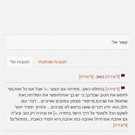
קשור אלי
תגובות שכתבתי
תגובות עלי
[ליצירה]
כואב.
[ליצירה]
[ליצירה]
בהחלט כואב..מזדהה עם הצער..=\ אבל אם כל זאת,נסי
לחפש את הטוב שבליבך,כי יש בך אותו!חפשי את הסליחה,זאת
שתגאל את שניכם,מייסורי מצפון עמוקים וארוכים... דברי עם
הלב,הוא יודע דברים שאנו בראש לא מבינים... והחיוך תמיד יעזור
לשקם הכל ולצעוד על דרך הישר בחזרה..=] אז שיהיה רק טוב ובע"ה
גם אהבה אמיתית! ואהבה כמו אהבה,היא תמיד כואבת...מתרגלים!
[ליצירה]