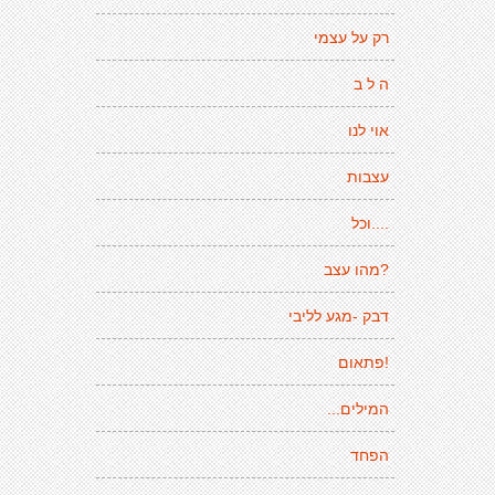
רק על עצמי
ה ל ב
אוי לנו
עצבות
....וכל
?מהו עצב
דבק -מגע לליבי
!פתאום
המילים...
הפחד