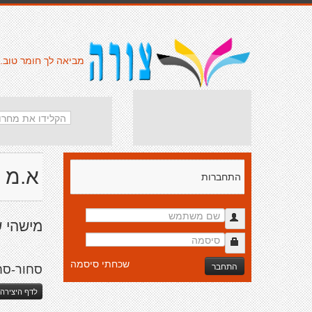
מביאה לך חומר טוב.
א.מ *
התחברות
מישהי ש
שכחתי סיסמה
התחבר
סחור-סח
לדף היצירה 