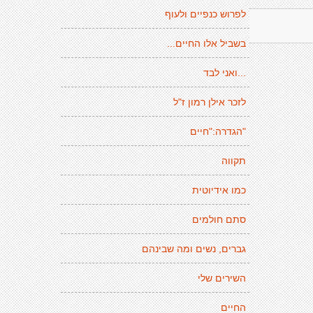
לפרוש כנפיים ולעוף
בשביל אלו החיים...
...ואני לבד
לזכר אילן רמון ז"ל
"הגדרה:"חיים
תקווה
כמו אידיוטית
סתם חולמים
גברים, נשים ומה שבינהם
השירים שלי
החיים