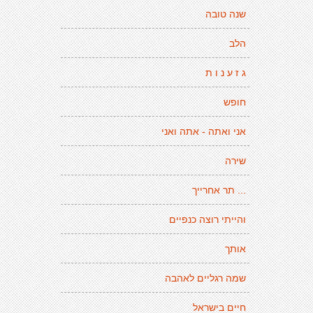
שנה טובה
הלב
ג ז ע נ ו ת
חופש
אני ואתה - אתה ואני
שירה
... תר אחרייך
והייתי רוצה כנפיים
אותך
שמה רגליים לאהבה
חיים בישראל