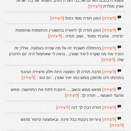
ונשמרת בלבם האדום של בני העדה הזהב השחור של בת ישראל
וארץ מולדת
[ליצירה]
[ליצירה]
המון תודה מסר כפול
[ליצירה]
[ליצירה]
המון תודה לך ליאורה ברנשטיין והתוספת שהוספת
יפיפיה . אהבתי מאוד . ושוב תודה .
[ליצירה]
[ליצירה]
בהתחלה חשבתי זה על מה שהיה בעמונה. אח"כ זה
הזכיר את מה שקרה ליאיר שטרן... נראה לי שאתמול היה יום הזיכרון
שלו.
[ליצירה]
[ליצירה]
הרבה תודה לך הסצנה הינה חלק מיצירה הגיבור
במהותו הינו מהפכן ממש כמו יאיר שטרן . יום טוב .
[ליצירה]
[ליצירה]
מרגש ממש וכואב.... היטבת לתת את התחושה, ממש
מהצד האנושי... תודה לך.
[ליצירה]
[ליצירה]
תודה רבה לך דנה
[ליצירה]
[ליצירה]
ציוריות ניבטת בכל פינה, ובאמצעה סיפור מרגש
[ליצירה]