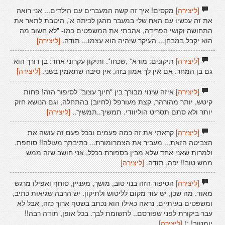
[ליצירה]
מקסים! איך זה קשה המעברים עם הילדים... אני רואה
את זה עכשיו עם האח שלי במעבר מהגן לכיתה א', היטבת לתאר את
התחושה וקושי הפרידה, אהבתי את המשפטים כמו- "לא חשוב מה
הוא יקבל במבחן... העיקר שיהיה הוא עצמו... תודה.
[ליצירה]
[ליצירה]
תיקונים: מורא* ,שכחו*. ותיקון עקרוני אחד: בן דורך הוא
גם בן המחר. אם אין לך אמון בזה, אין סיבה שתאמין בשני.
[ליצירה]
[ליצירה]
איזה שינוי מבורך בין "חיוך עצוב" לסיפור הזה! פחות
קיטש, יותר מהורהר, קצת מעורפל (לחיוב) בהתחלה, וגם הנושא חזק
יותר ולא סתם תסריט הוליוודי. תמשיך..תמשיך..
[ליצירה]
[ליצירה]
קראתי את זה כמה פעמים ובכל פעם זה עושה את
הצביטה הזאת... מעביר את הצמרומורת... כתיבתך מעולה!! סוחפת.
ולמרות שאני אחד שלא מבין בספורת בכלל, אני חושב שזה ממש
ממש טוב!! יפה, תודה.
[ליצירה]
[ליצירה]
הסיפור הזה בנוי טוב, מושך, מעניין, סוחף ואפילו מרגש
מאוד. מה שכן, יש עוד מקום לליטוש ולתיקון. יש הרבה שגיאות כתיב,
ומשפטים בעיתיים. נראה כאילו הוא נכתב בשטף ארוך כזה, אבל לא
עבר ביקורת לפני שפורסם.. לתשומת לבך. בכל אופן, תודה רבה!!
יומטוב! :)
[ליצירה]