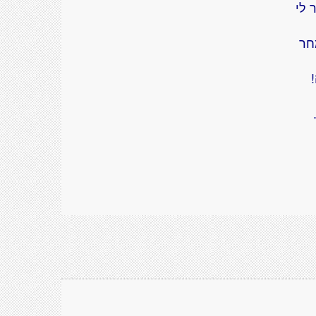
 לי
חר