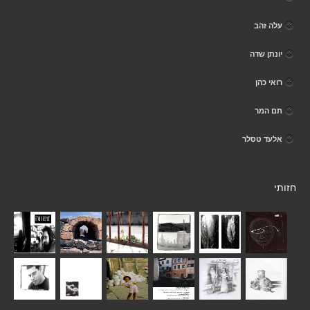
עלה זהב
יונתן שדה
רואי כהן
תם המר
אלעד טסלר
חזותי