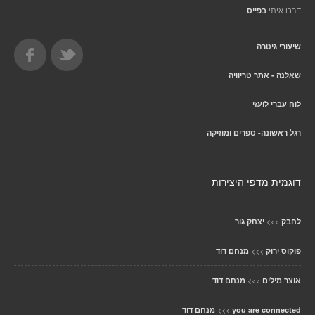
דברו איתי
בפייס
שיעורי גיטרה
שאלנה - אתר טריוויה
לוח עברי לועזי
רגל ראשונה- ספרים ומוזיקה
דוגמית מדפי היצירות
>>>
לחבק
יצחק גור
>>>
פוקוס ירוק
מנחם דוד
>>>
אוצר מילים
מנחם דוד
>>>
you are connected
מנחם דוד