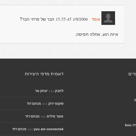
הבר של פרחי הבר?
1/8/2006 15:55:45
עומר .
איזה רגע, אחלה תפיסה.
רים
דוגמית מדפי היצירות
>>>
לחבק
יצחק גור
ל
>>>
פוקוס ירוק
מנחם דוד
>>>
אוצר מילים
מנחם דוד
bnu
>>>
you are connected
מנחם דוד