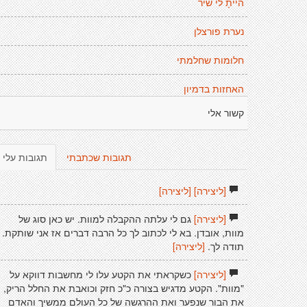
הייתָ לי שיר
נערת פורצלן
חלומות שחלמתי
האחזות בדמיון
קשור אלי
תגובות שכתבתי
תגובות עלי
[ליצירה]
[ליצירה]
[ליצירה]
גם לי עלתה ההקבלה למוות. יש כאן סוג של
מוות, אובדן. בא לי לכתוב לך כל הרבה דברים אז אני שותקת.
תודה לך.
[ליצירה]
[ליצירה]
כשקראתי את הקטע עלו לי מחשבות דווקא על
"מוות". הקטע מדגיש בצורה כ"כ חזק וכואבת את החלל הריק,
את הבור שנפער ואת ההרגשה של כל העולם ממשיך והאדם