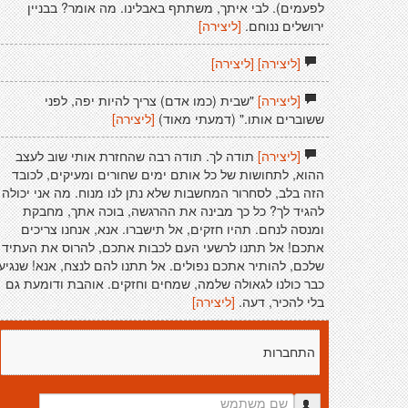
לפעמים). לבי איתך, משתתף באבלינו. מה אומר? בבניין
ירושלים ננוחם.
[ליצירה]
[ליצירה]
[ליצירה]
[ליצירה]
"שבית (כמו אדם) צריך להיות יפה, לפני
ששוברים אותו." (דמעתי מאוד)
[ליצירה]
[ליצירה]
תודה לך. תודה רבה שהחזרת אותי שוב לעצב
ההוא, לתחושות של כל אותם ימים שחורים ומעיקים, לכובד
הזה בלב, לסחרור המחשבות שלא נתן לנו מנוח. מה אני יכולה
להגיד לך? כל כך מבינה את ההרגשה, בוכה אתך, מחבקת
ומנסה לנחם. תהיו חזקים, אל תישברו. אנא, אנחנו צריכים
אתכם! אל תתנו לרשעי העם לכבות אתכם, להרוס את העתיד
שלכם, להותיר אתכם נפולים. אל תתנו להם לנצח, אנא! שנגיע
כבר כולנו לגאולה שלמה, שמחים וחזקים. אוהבת ודומעת גם
בלי להכיר, דעה.
[ליצירה]
התחברות