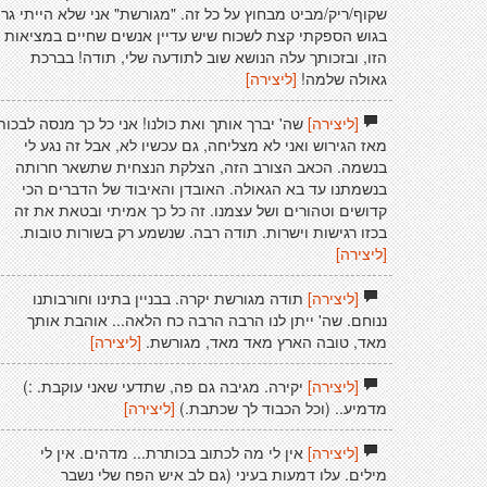
שקוף/ריק/מביט מבחוץ על כל זה. "מגורשת" אני שלא הייתי גר
בגוש הספקתי קצת לשכוח שיש עדיין אנשים שחיים במציאות
הזו, ובזכותך עלה הנושא שוב לתודעה שלי, תודה! בברכת
גאולה שלמה!
[ליצירה]
[ליצירה]
שה' יברך אותך ואת כולנו! אני כל כך מנסה לבכות
מאז הגירוש ואני לא מצליחה, גם עכשיו לא, אבל זה נגע לי
בנשמה. הכאב הצורב הזה, הצלקת הנצחית שתשאר חרותה
בנשמתנו עד בא הגאולה. האובדן והאיבוד של הדברים הכי
קדושים וטהורים ושל עצמנו. זה כל כך אמיתי ובטאת את זה
בכזו רגישות וישרות. תודה רבה. שנשמע רק בשורות טובות.
[ליצירה]
[ליצירה]
תודה מגורשת יקרה. בבניין בתינו וחורבותנו
ננוחם. שה' ייתן לנו הרבה הרבה כח הלאה... אוהבת אותך
מאד, טובה הארץ מאד מאד, מגורשת.
[ליצירה]
[ליצירה]
יקירה. מגיבה גם פה, שתדעי שאני עוקבת. :)
מדמיע.. (וכל הכבוד לך שכתבת.)
[ליצירה]
[ליצירה]
אין לי מה לכתוב בכותרת... מדהים. אין לי
מילים. עלו דמעות בעיני (גם לב איש הפח שלי נשבר