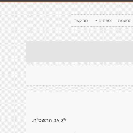
הרשמה
נספחים
צור קשר
י"ג אב התשס"ה.