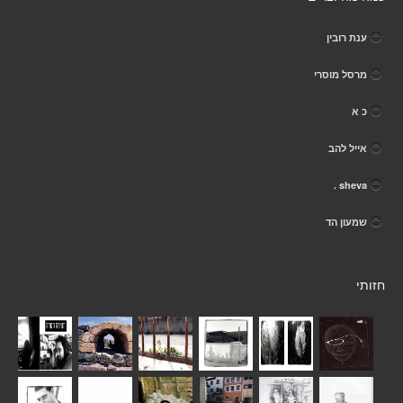
ענת רובין
מרסל מוסרי
כ א
אייל להב
sheva .
שמעון הד
חזותי