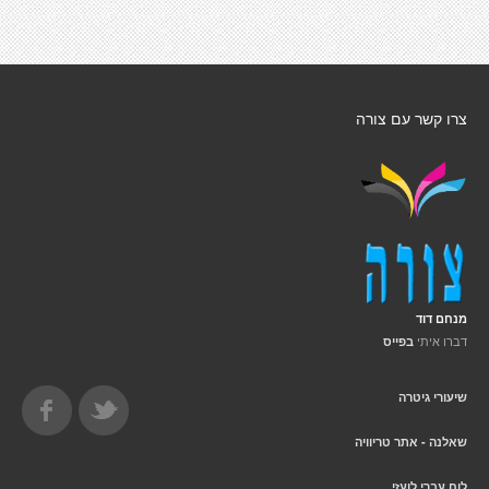
צרו קשר עם צורה
מנחם דוד
דברו איתי
בפייס
שיעורי גיטרה
שאלנה - אתר טריוויה
לוח עברי לועזי