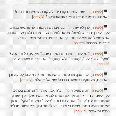
[ליצירה]
--- שמי עתידם קודרים, לא קודר. שמיים זה רבים!
באמת פירסמו את יצירותיך באנטארטיקה?
[ליצירה]
[ליצירה]
לרן לידיעתך, רן, בכתיבת שיר, מותר להשתמש בכתיב
לקוי, לצורך חריזה. למשל, אפשר לומר: דגלי - אדום ולא דגלי - אודם;
או: שמש לוהט ולא לוהטת. כך, גם בכתיב הקטע: שמי - קודר/
קודרים. בברכה!
[ליצירה]
[ליצירה]
"..מיליוני – אזרחים מזי – רעב..." מאיפה כל זה הגיע?
"זעקי" ולא "זיעקי", "מִסְפְרי" ולא "מִסְפַרי". שני דברים שהפריעו לי.
[ליצירה]
[ליצירה]
אכן! אכן, פורסמתי ברשימות תפוצה מאנטרקטיקה וכן
באתרים, שעוסקים בנושא. בברכה! שמואל ירושלמי
[ליצירה]
[ליצירה]
הו, שמואל היקר... ב"ה אכן, מותר להשתמש בכתיב
לקוי לשם ה-ח-ר-י-ז-ה. אך אם תשים לב, אין בשיר שלך א-ף שורה
שמתחרזת עם "קודר". ואתה גם כותב "זיעקי" במקום "זעקי". מכאן
שאתה טועה סתם, פשוט כי אינך יודע לכתוב נכון, ולא לשום תכלית
נעלה ומשגבת.
[ליצירה]