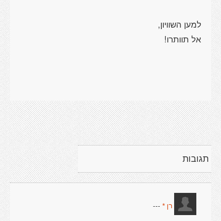
תגובות
---
רן *