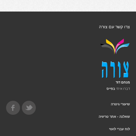
צרו קשר עם צורה
מנחם דוד
דברו איתי
בפייס
שיעורי גיטרה
שאלנה - אתר טריוויה
לוח עברי לועזי