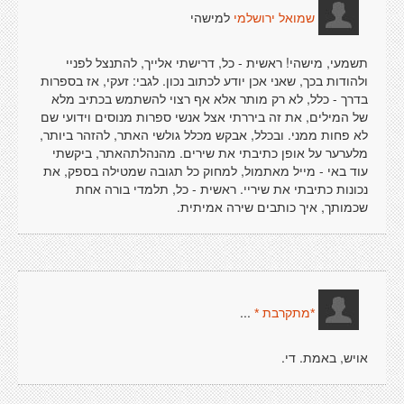
למישהי
שמואל ירושלמי
תשמעי, מישהי! ראשית - כל, דרישתי אלייך, להתנצל לפניי
ולהודות בכך, שאני אכן יודע לכתוב נכון. לגבי: זעקי, אז בספרות
בדרך - כלל, לא רק מותר אלא אף רצוי להשתמש בכתיב מלא
של המילים, את זה ביררתי אצל אנשי ספרות מנוסים וידועי שם
לא פחות ממני. ובכלל, אבקש מכלל גולשי האתר, להזהר ביותר,
מלערער על אופן כתיבתי את שירים. מהנהלתהאתר, ביקשתי
עוד באי - מייל מאתמול, למחוק כל תגובה שמטילה בספק, את
נכונות כתיבתי את שיריי. ראשית - כל, תלמדי בורה אחת
שכמותך, איך כותבים שירה אמיתית.
...
*מתקרבת *
אויש, באמת. די.