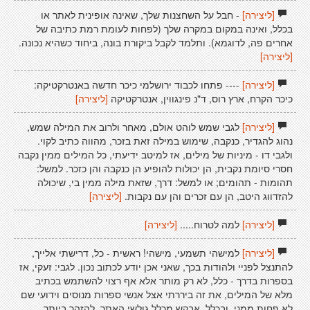
[ליצירה]
- חבל על השחצנות שלך, שאינה אופינית לאתר או
בכלל, ואינה במקום במקרה שלך (לפחות לעומת רמת כתיבה של
אחרים פה, לדוגמא). ותלמד לקבל ביקורת בונה, ביחוד כשהיא נכונה.
[ליצירה]
[ליצירה]
---- פתחו לכבוד ירושלמי כיכר חדשה באנטרקטיקה:
כיכר הקרח, ארץ רוס, ד"נ פינגווין, אנטרקטיקה
[ליצירה]
[ליצירה]
לגבי שמש לוהט אולם, מאחר ולרוב את המילה שמש,
נהוג להגדיר, כנקבה, שימוש במילה זאת בזכר, מהווה כתיב לקוי.
ולגבי דו - מיניות של מילים, אז למיטב ידיעתי, כל המילים ממין נקבה
חסרי סיומת נקבית, הן יכולות להופיע הן כנקבה והן כזכר. למשל:
תהומות - תהומים; או למשל: דרך, שזאת מילה ממין בי, שיכולה
להזדווג היטב, הן עם זכרים והן עם נקבות.
[ליצירה]
[ליצירה]
למה לטרוח.....
[ליצירה]
[ליצירה]
למישהי תשמעי, מישהי! ראשית - כל, דרישתי אלייך,
להתנצל לפניי ולהודות בכך, שאני אכן יודע לכתוב נכון. לגבי: זעקי, אז
בספרות בדרך - כלל, לא רק מותר אלא אף רצוי להשתמש בכתיב
מלא של המילים, את זה ביררתי אצל אנשי ספרות מנוסים וידועי שם
לא פחות ממני. ובכלל, אבקש מכלל גולשי האתר, להזהר ביותר,