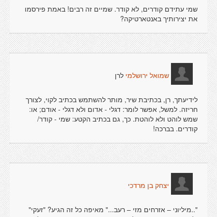
שמי עתידם קודרים, לא קודר. שמיים זה רבים! באמת פירסמו
את יצירותיך באנטארטיקה?
לרן
שמואל ירושלמי
לידיעתך, רן, בכתיבת שיר, מותר להשתמש בכתיב לקוי, לצורך
חריזה. למשל, אפשר לומר: דגלי - אדום ולא דגלי - אודם; או:
שמש לוהט ולא לוהטת. כך, גם בכתיב הקטע: שמי - קודר/
קודרים. בברכה!
יצחק בן מרדכי
"..מיליוני – אזרחים מזי – רעב..." מאיפה כל זה הגיע? "זעקי"