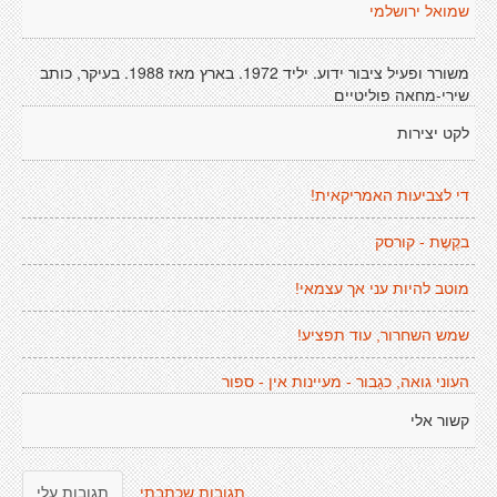
שמואל ירושלמי
משורר ופעיל ציבור ידוע. יליד 1972. בארץ מאז 1988. בעיקר, כותב
שירי-מחאה פוליטיים
לקט יצירות
די לצביעות האמריקאית!
בקֶשֶת - קורסק
מוטב להיות עני אך עצמאי!
שמש השחרור, עוד תפציע!
העוני גואה, כגַבור - מעיינות אין - ספור
קשור אלי
תגובות שכתבתי
תגובות עלי