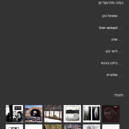
כמה מהיוצרים
שמואל כהן
liran spiegel
שרון
ליעד כהן
בילבו בגינס
סלוטייפ
חזותי