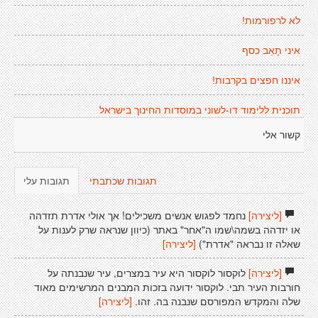
לא לרפורמות!
איני תָאֵב כסף
איננו חפצים בקרבות!
תוכנית ללימוד דו-לשוני במוסדות החינוך בישראל
קשור אלי
תגובות שכתבתי
תגובות עלי
[ליצירה]
נחמד לפגוש אנשים משכילים! אך אולי אדרת תזדהה
או יזדהה בשמה\שמו ה"אחר" באתר (כיוון שנראה שרק לענות על
שאלה זו נבראה "אדרת")
[ליצירה]
[ליצירה]
לוקסור לוקסור היא עיר במצרים, עיר שנבנתה על
חורבות העיר תבי. לוקסור ידועה בזכות המבנים המרשימים מאוד
שלה והמקדש המפורסם שנבנה בה. זהו.
[ליצירה]