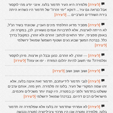
[ליצירה]
פלמירה היא העיר תדמור בלעז. אינני יודע מהי לוקסור
אבל כנראה גם עיר... דווקא "ימי זהרה" של תדמור היו כשהיא היתה
בירת השודדים הערביים ...
[ליצירה]
[ליצירה]
מסביר מדוע החלפתי מינים העניין, שכוונתי בשיר הנ"ל,
לא הייתה לארצות, אלא לתרבויות ועמים נושאיהן. לכן, במקרה זה,
באופן ספציפי, יותר התאים לכתוב: זוהרם ולא זוהרן, כמקובל בדרך
כלל. בברכת המשך שבוע נעים ושטוף השמש! שמואל ירושלמי
[ליצירה]
[ליצירה]
--- זוהרן, לא זוהרם. כנען ובבל הן ארצות. מיהן לוקסור
ופלמירה? ומי תשוב להיות יהלום המזרח - יפו או עזה?
[ליצירה]
[ליצירה]
ושוב ושוב ושוב
[ליצירה]
[ליצירה]
לגבי תדמור לידיעתכם, תדמור זאת איננה בלעז, אלא
זהו שמה המקורי של העיר. בלעז זה פלמירה. חוץ מזה, אותם ערבים
ששלטו בתדמור ולפני כן בפטרה, היו קצת יותר משכילים וחכמים,
מישראלים רבים דהיום. בברכה! שמואל ירושלמי
[ליצירה]
[ליצירה]
לא אמרתי שתדמור זה בלעז אלא שפלמירה זה תדמור
בלעז. פלמירה ופטרה אכן היו מרכזי ציביליזציה (פטרה נכבשה