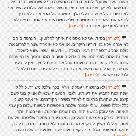
מעורר עליך שנאה? לבנאדם נתנה מחשבה כדי להשתמש בה! בדיוק
כמו שאני לא ילך ויפרסם את היצירות שלי באתר של שלום עכשיו ואף
לא בפורום של אנשים בעלי הלך מחשבה של מרצ אתה לא צריך
לטמא את האוזניים במחשבות שלא משכנעות אף אחד ובחיים לא
יכנסו לאוזני אף אחד פה.
[ליצירה]
[ליצירה]
בס"ד. אני לא מסכימה איתך לחלוטין... הערפדים הם
לא אנחנו אלא בני דודינו היקרים. אז אני לא אומרת שצריך להרוג את
כולם אבל טרנספר זה רעיון מוצלח... וידוע ש- 'עשיו שונא ליעקב'...
ואת זה אמרו לפני המון שנים גדולים וטובים ממני וממך אז מי אנחנו
שנתווכח? ויש עוד הרבה טענות אבל אני חייבת לרוץ... אין לי בעיה
עם שיריך אבל נראה כאילו אתה כותב כדי להכעיס... יום נפלא לך
ולכל עם ישראל.
[ליצירה]
[ליצירה]
לא ברגשותיי עסקינן אלא, בכך שלכל משורר, כולל לי
ישנה זכות להביע את דעותיו. ולגבי, הטענות שכאילו אני קיצוני לשם
קיצוניות, שהועלו בתגובות לאחד משיריי הקודמים, אז אינני קיצוני
כלל וכלל! פשוט, יש לי אמונה שלמה באפשרות לעשות שלום בין עמי
האיזור. אני עוסק בנושא הזה, מזה שנים ארוכות. ואני בטוח יותר
מתמיד, כי רק באמצעות השלום, ובאמצעות הפסקת שליטתנו על עם
אחר, נוכל להמשיך להיקרא מדינה בזכות ולא בחסד. כמו כן, רק כך,
יתנקה מצפונינו מכל מיני שקצים ועכבישים, שמעיבים עלינו כעת.
[ליצירה]