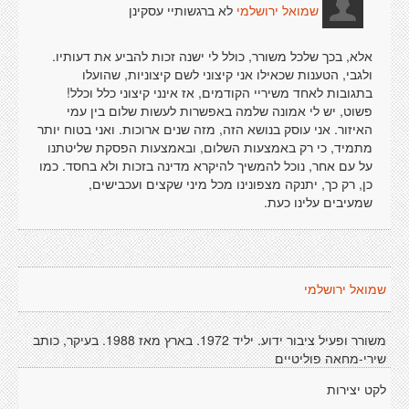
לא ברגשותיי עסקינן
שמואל ירושלמי
אלא, בכך שלכל משורר, כולל לי ישנה זכות להביע את דעותיו.
ולגבי, הטענות שכאילו אני קיצוני לשם קיצוניות, שהועלו
בתגובות לאחד משיריי הקודמים, אז אינני קיצוני כלל וכלל!
פשוט, יש לי אמונה שלמה באפשרות לעשות שלום בין עמי
האיזור. אני עוסק בנושא הזה, מזה שנים ארוכות. ואני בטוח יותר
מתמיד, כי רק באמצעות השלום, ובאמצעות הפסקת שליטתנו
על עם אחר, נוכל להמשיך להיקרא מדינה בזכות ולא בחסד. כמו
כן, רק כך, יתנקה מצפונינו מכל מיני שקצים ועכבישים,
שמעיבים עלינו כעת.
שמואל ירושלמי
משורר ופעיל ציבור ידוע. יליד 1972. בארץ מאז 1988. בעיקר, כותב
שירי-מחאה פוליטיים
לקט יצירות