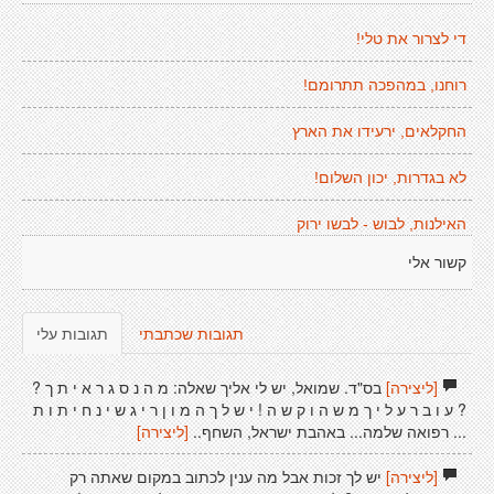
די לצרור את טלי!
רוחנו, במהפכה תתרומם!
החקלאים, ירעידו את הארץ
לא בגדרות, יכון השלום!
האילנות, לבוש - לבשו ירוק
קשור אלי
תגובות שכתבתי
תגובות עלי
[ליצירה]
בס"ד. שמואל, יש לי אליך שאלה: מ ה נ ס ג ר א י ת ך ?
? ע ו ב ר ע ל י ך מ ש ה ו ק ש ה ! י ש ל ך ה מ ו ן ר י ג ש י נ ח י ת ו ת
... רפואה שלמה... באהבת ישראל, השחף..
[ליצירה]
[ליצירה]
יש לך זכות אבל מה ענין לכתוב במקום שאתה רק