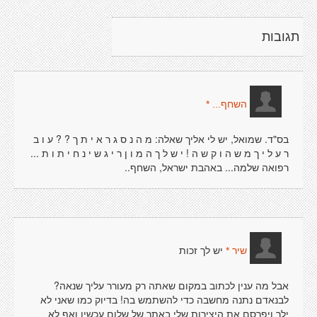
תגובות
השחף... *
בס"ד. שמואל, יש לי אליך שאלה: מ ה נ ס ג ר א י ת ך ? ? ע ו ב
ר ע ל י ך מ ש ה ו ק ש ה ! י ש ל ך ה מ ו ן ר י ג ש י נ ח י ת ו ת ...
רפואה שלמה... באהבת ישראל, השחף..
יש לך זכות
שיר *
אבל מה ענין לכתוב במקום שאתה רק מעורר עליך שנאה?
לבנאדם נתנה מחשבה כדי להשתמש בה! בדיוק כמו שאני לא
ילך ויפרסם את היצירות שלי באתר של שלום עכשיו ואף לא