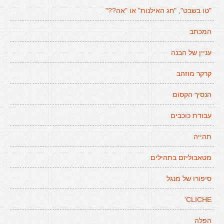
"טו בשבט", "חג האילנות" או "אה??"
המכתב
עניין של הבנה
קרקר מוזהב
הנסיך הקסום
עבודת כוכבים
תהייה
מטאבוליזם בתהילים
סיפורו של מנגל
CLICHE'
הפלה