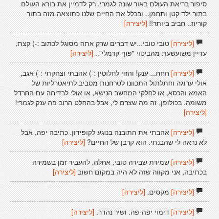
סיפור בריאת העולם באור שונה לגמרי. רק לדמיין את בורא העולם
בתור ילד קטן ותחמן.. ובכלל את החיים שלנו כתוצאה מזה בתור
קוריוז.. חביב ביותר!!
[ליצירה]
[ליצירה]
טובי טובי...יש דברים שרק אתה מסוגל לכתוב :-) קצת,
עדיין משועשעת מהביטוי "פוף קרמלי"..
[ליצירה]
[ליצירה]
חחח... ענק! והזוי לחלוטין :-) אהבתי וצחקתי :-) אגב,
אולי ערוגה וחתלתול התכוונו לטרחנות מסביב לתיאטרליות של
האמא והכסא, או לחלקי המחשב הנישא, או אולי לבדיחה עם החרדל
משומה. בכולופן, זה מה שצרם לי, אבל בהחלט הרוב פה ענק לגמרי!
[ליצירה]
[ליצירה]
אהבתי את התובנה בנוגע לקופידון. כתיבה יפה, אבל
לא נראה לי שהבנתי. הוא קרבן של החיים?
[ליצירה]
[ליצירה]
שמירת שבירה טובי, אחלה, להעביר זמן בשמירה
בכתיבה, אני מקווה שזה לא היה במקום חשוב
[ליצירה]
[ליצירה]
מקסים.
[ליצירה]
[ליצירה]
דימוי יפה-פה. ושיר נהדר.
[ליצירה]