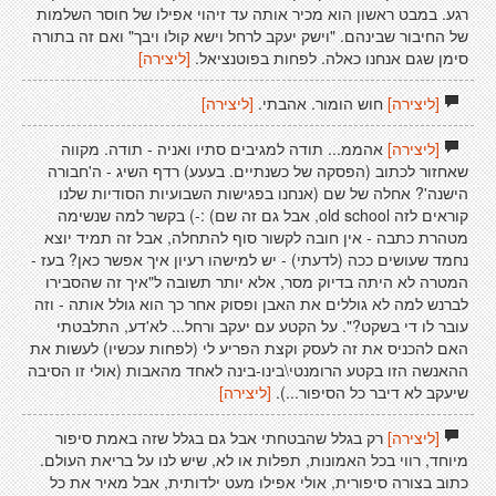
רגע. במבט ראשון הוא מכיר אותה עד זיהוי אפילו של חוסר השלמות
של החיבור שבינהם. "וישק יעקב לרחל וישא קולו ויבך" ואם זה בתורה
סימן שגם אנחנו כאלה. לפחות בפוטנציאל.
[ליצירה]
[ליצירה]
חוש הומור. אהבתי.
[ליצירה]
[ליצירה]
אהממ... תודה למגיבים סתיו ואניה - תודה. מקווה
שאחזור לכתוב (הפסקה של כשנתיים. בעעע) רדף השיג - ה'חבורה
הישנה'? אחלה של שם (אנחנו בפגישות השבועיות הסודיות שלנו
קוראים לזה old school, אבל גם זה שם) :-) בקשר למה שנשימה
מטהרת כתבה - אין חובה לקשור סוף להתחלה, אבל זה תמיד יוצא
נחמד שעושים ככה (לדעתי) - יש למישהו רעיון איך אפשר כאן? בעז -
המטרה לא היתה בדיוק מסר, אלא יותר תשובה ל"איך זה שהסבירו
לברנש למה לא גוללים את האבן ופסוק אחר כך הוא גולל אותה - וזה
עובר לו די בשקט?". על הקטע עם יעקב ורחל... לא'דע, התלבטתי
האם להכניס את זה לעסק וקצת הפריע לי (לפחות עכשיו) לעשות את
ההאנשה הזו בקטע הרומנטי\בינו-בינה לאחד מהאבות (אולי זו הסיבה
שיעקב לא דיבר כל הסיפור...).
[ליצירה]
[ליצירה]
רק בגלל שהבטחתי אבל גם בגלל שזה באמת סיפור
מיוחד, רווי בכל האמונות, תפלות או לא, שיש לנו על בריאת העולם.
כתוב בצורה סיפורית, אולי אפילו מעט ילדותית, אבל מאיר את כל