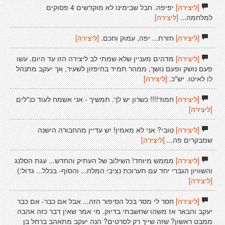
[ליצירה]
יפיפה. חבל שבימינו לא מוקדשים 4 פסוקים
למלחמה...
[ליצירה]
[ליצירה]
חזרת... יפה, עמוק וחכם.
[ליצירה]
[ליצירה]
מדהים מעניין שלא שמתי לב ליצירה הזו עד היום. עשו
פעם נושק ופעם נושך, ממהר תמיד בחיפזון לשעיר, אך יעקב מתנהל
לו לאיטו. יש"כ.
[ליצירה]
[ליצירה]
חמוד!!!! כשרון יש לך. תמשיך - אני אשמח לעוד כנ"לים
[ליצירה]
[ליצירה]
טובי? אני לא מאמין! יש עדיין מהחבורה הישנה
שמבקרים פה...
[ליצירה]
[ליצירה]
מממש מיוחד! השילוב של העתיק והחדש... עגת הסלנג
והשוויון הגברי יחד עם תערוכת נציבי המלח... והסוף- בכלל... גדול:)
[ליצירה]
[ליצירה]
חסר לי מסר בכל הסיפור הזה... אבל אם כבר- אם כבר
יעקב והבאר אז משהו שחשבתי בדיוק. מי אמר שאין דבר כזה אהבה
ממבט ראשון? שזה שייך רק לסרטים? הנה יעקב מתאהב ברחל בן