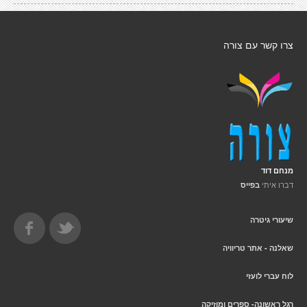
צרו קשר עם צורה
מנחם דוד
דברו איתי
בפייס
שיעורי גיטרה
שאלנה - אתר טריוויה
לוח עברי לועזי
רגל ראשונה- ספרים ומוזיקה