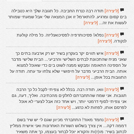
[ליצירה]
תודה רבה כנרת החביבה. כל תגובה שלך היא כטבילה
בים קסום ומרגיע. להתארמל זו אכן המצאה שלי אבל שמעתי שמותר
לעשות את זה...
[ליצירה]
[ליצירה]
נפלא! פסיכותרפיה לפסיכואנליזה. כל מילה קולעת
לנקודה.
[ליצירה]
[ליצירה]
איש תווים יקר בעקרון בשיר יש רק ארבעה בתים כך
שאני מניח שהתכוונת לבתים השלישי והרביעי... הבית שלישי מדבר
על הספינה התאומה ומבקש ממנה לשוט בים כדי שאוכל למצוא
אותה. הבית הרביעי מדבר על חיפושיי שלא צלחו עד עתה. תודה על
התגובות בכל אופן...
[ליצירה]
[ליצירה]
וואו, תודה רבה. בכלל לא צפיתי לקבל כל כך הרבה
תגובות. אני שמח שהתחברתם לחלקים מהכתיבה. ואליך, דעה, גם
אני צפיתי לסוף דרמטי יותר, ויש אחד כזה אבל לצערי לא אוכל
לפרסם אותו, לפחות לא כרגע...
[ליצירה]
[ליצירה]
נחמד מאוד! התחברתי מכיוון שגם לי יש שיר בשם
דממה דקה... אין צורך בשלוש השורות האחרונות ואני אישית ממליץ
לכתוב בשיר: מו(ז)ות והקורא יוכל לבחור בעצמו, כך אתה משאיר