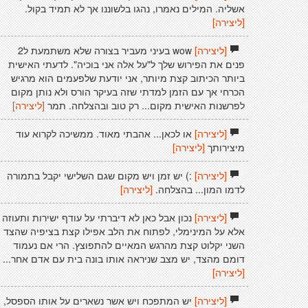
אשליה. המילים נאמרו, נהגו בלשוננו אך לא תמיד בקול.
[ליצירה]
[ליצירה]
wow בעיני מעביר בצורה שלא משתמעת ל2
פנים את הפירוש שלך ל"על אלה אני בוכיה". לדעתי האישית
ביותר הכיתוב קצת מיותר, אני יודעת שלפעמים הוא מרגיש
הכרחי אך עם הזמן למדתי שזה בעיקר הורס ולא נותן מקום
לפרשנות האישית מקום... רק טוב ובהצלחה. תמר
[ליצירה]
[ליצירה]
או לכאן... אהבתי מאוד. ממשיכה לקרוא עוד
מיצירותך
[ליצירה]
[ליצירה]
:) יש זמן ויש מקום שגם השלישי יקבל בתמורה
לדמו המון... בהצלחה.
[ליצירה]
[ליצירה]
נכון אבל כאן לא דיברתי על עודף ישירות ותעוזה
אלא על המינימלי, לפתוח את הלב אפילו קצת בציפיה שהצד
השני יקלוט קצת מהרגש המאיים להתפוצץ. הרי אם נעמוד
דומם מהצד, יש מצב שניראה אותו בונה בית עם אדם אחר...
[ליצירה]
[ליצירה]
יש המתפכח ויש אשר נשארים על אותו הספסל,