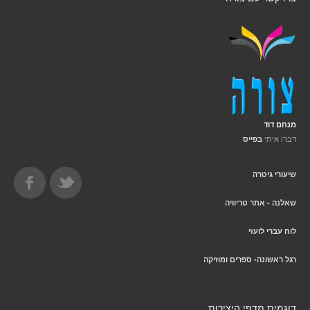
מנחם דוד
דברו איתי
בפייס
שיעורי גיטרה
שאלנה - אתר טריוויה
לוח עברי לועזי
רגל ראשונה- ספרים ומוזיקה
דוגמית מדפי היצירות