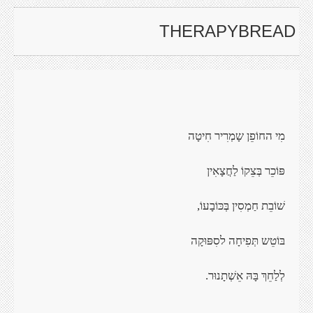
THERAPYBREAD
מִי החוֹפֵן שָמְרִיר
חִיטָה
פּוֹכֵר בְּצֵקוֹ
לַחֲצָאִין
שׁוֹבֵת חַמְסִין
בְּכּוֹבָעוֹ
,
בּוֹטֵש תְּפִיחָה
לסִפּוּקָה
לְלַחֵךְ בָּהּ
אֵשְׁתָנוּר
.