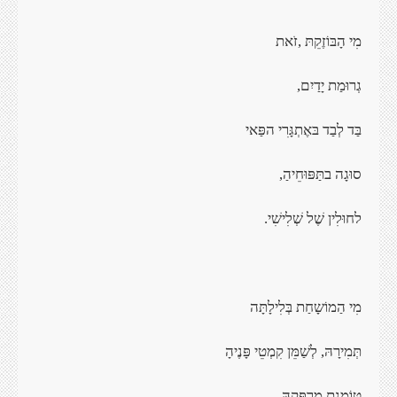
מִי הָבּוֹזֶקֵתּ
,
זֹאת
גְרוּמַת
יָדַיִם
,
בַּד לְבַד
בּאֶתְגָּרִי הפַּאי
סוּגָה
בתַּפּוּחֵיהַ
,
לחוּלִין שֶׁל
שְׁלִישִׁי
.
מִי הַמוֹשָחַת
בְּלִילָתָּה
תְּמִירָהּ, לְשַׁמֵּן
קִמְטֵי פָּנֶיהָ
טּוֹמֶנֶת
מַרְפֵּקָהּ