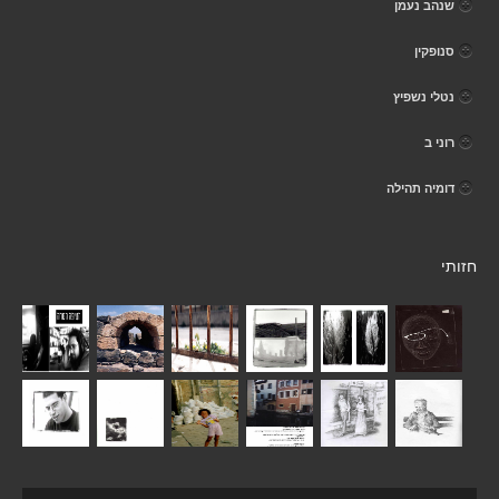
שנהב נעמן
סנופקין
נטלי נשפיץ
רוני ב
דומיה תהילה
חזותי