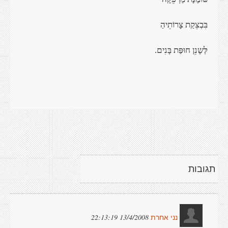
בִּבְצֵקַת
צָרוֹתֵיהַ
לְּשָנֵן חוּפַּת
בָּנִים
.
תגובות
13/4/2008 22:13:19
נני אחרת