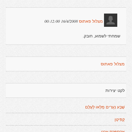
16/4/2008 00:12:00
מצלול פאתוס
שמחתי לשמוע, חובק.
מצלול פאתוס
לקט יצירות
שֶׁבַע נְעָרִים מָלְאוּ לָעֶלֶם
קָפִּיטָן
אֶקְסְפְּרֶס אַרְט