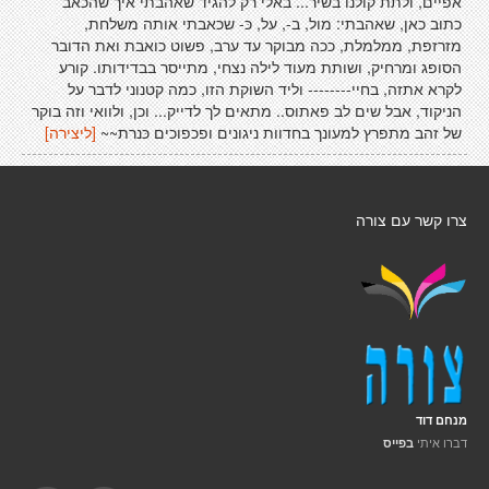
אפיים, ולתת קולנו בשיר... באלי רק להגיד שאהבתי איך שהכאב
כתוב כאן, שאהבתי: מול, ב-, על, כּ- שכאבתי אותה משלחת,
מזרזפת, ממלמלת, ככה מבוקר עד ערב, פשוט כואבת ואת הדובר
הסופג ומרחיק, ושותת מעוד לילה נצחי, מתייסר בבדידותו. קורע
לקרא אתזה, בחיי-------- וליד השוקת הזו, כמה קטנוני לדבר על
הניקוד, אבל שים לב פאתוס.. מתאים לך לדייק... וכן, ולוואי וזה בוקר
של זהב מתפרץ למעונך בחדוות ניגונים ופכפוכים כּנרת~~
[ליצירה]
צרו קשר עם צורה
מנחם דוד
דברו איתי
בפייס