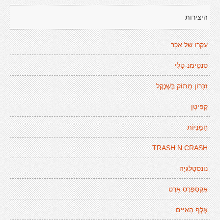
היצירות
עִקַרוֹ שֵׁל אִכָּר
סֶנְטִימֶנְ-טָלִי
זִכָּרוֹן מָתוֹק בְּשְׁנֶקֶל
קָפִּיטָן
חַמָּנִיוֹת
TRASH N CRASH
נוֹנסְטַלְגְּיָה
אֶקְסְפְּרֶס אַרְט
אֶלֶף הָאִיִּים