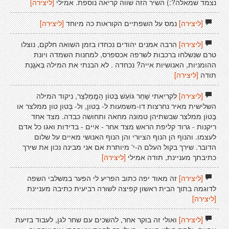
נצמד שמאלה?:) השיר הזה שווה קריאה נוספת. אמילי
[ליצירה]
[ליצירה]
נמס על השפתיים הקוראות כה מיוחד
[ליצירה]
[ליצירה]
הרבה אמנים יהודים נכחדו בזמן השואה חלקם, נוצלו
טרם שנשלחו ברכבות לשרפה אכספרס, למחנות השמדה ויונת
ההומניות, האנושיות אייה? נכחדה . לא הבנתי את המילה בְּאֹגֱנַת
תודה
[ליצירה]
[ליצירה]
לקריאתי שַׁחַר גּוֹעֵשׁ בֶּטוֹן הָמֱמַלְצֵר, ניקוד המילה
השלישית מאיר נחרצות דו-משמעות ל- בְּטון, ול- בֶּטון טון ממלצר או
בֶּטוֹן ממלצר שבשתיהן טמונה מחאה ותחושה כבדה. מצד אחד
ריקנות - גרוד קליפת הראש מצד אחר - איים - בדידות ואגו כל אדם
לעצמו. והנוף הן הנוף הציורי והן הנוף האנושי מאיים על שלום
הדובר. שירך בקול העלם ה-י' מיותרת אם אני מבינה נכון את שירך
כתיבתך מעניינת, תודה אמילי
[ליצירה]
[ליצירה]
זה מאוד יפה כתוב הפריע לי הפער במשלבי השפה
לדוגמה בתוך הבית ראשון קפיצה לשורה רביעית כתיבה מעניינת
[ליצירה]
[ליצירה]
ואולי זה בוקר אחר, להשכים עם שחר לגן, לעבוד בזיעת