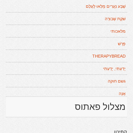
שֶׁבַע נְעָרִים מָלְאוּ לָעֶלֶם
שֹׁקֶת שְׁבוּרָה
מלאכותי
פָּרָשׁ
THERAPYBREAD
יָדַעְתִּי, יָדַעְתִּי
גשם חוקה
אָנַּה
מצלול פאתוס
קָפִּיטָן