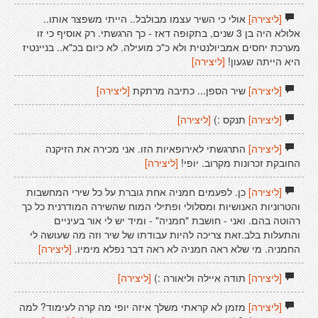
[ליצירה]
אולי כי השיר עצמו מבולבל.. הייתי משפצר אותו..
אלולא היה בן 3 שנים, בתקופה דאז - כך הרגשתי. רק אוסיף כי זו
מערכת יחסים אמביולנטית ולא כ"כ מועילה. לא כיום בכ"א.. בניינטיז
היא הייתה שגעון!
[ליצירה]
[ליצירה]
שיר הספן... כתיבה מרתקת
[ליצירה]
[ליצירה]
תנקס :)
[ליצירה]
[ליצירה]
התרגשתי לאירופאיות הזו. אני מכירה את הזיקנה
החובקת זכרונות מקרוב. יופי!
[ליצירה]
[ליצירה]
כן. לפעמים חמניה אחת גוברת על כל שירי המחשבות
והטרוניות האנושיות ומסלולי ופתילי המוח שהשירה המודרנית כל כך
רהוטה בהם. ואני - חושבת "חמניה" - ומיד יש לי אור בעיניים
והתעלות בלב.זאת צריכה להיות עבודתו של שיר וזה מה שעושה לי
החמניה. מי שלא ראה חמניה לא ראה דבר נפלא מימיו.
[ליצירה]
[ליצירה]
תודה איילה וליאורה :)
[ליצירה]
[ליצירה]
מזמן לא קראתי משלך איזה יופי מה קרה לעימוד? למה